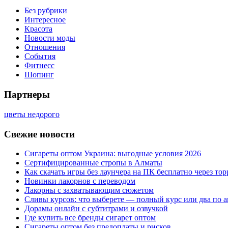
Без рубрики
Интересное
Красота
Новости моды
Отношения
События
Фитнесс
Шопинг
Партнеры
цветы недорого
Свежие новости
Сигареты оптом Украина: выгодные условия 2026
Сертифицированные стропы в Алматы
Как скачать игры без лаунчера на ПК бесплатно через тор
Новинки лакорнов с переводом
Лакорны с захватывающим сюжетом
Сливы курсов: что выберете — полный курс или два по 
Дорамы онлайн с субтитрами и озвучкой
Где купить все бренды сигарет оптом
Сигареты оптом без предоплаты и рисков