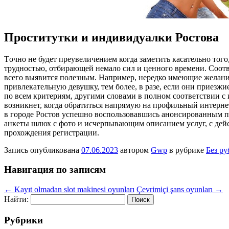
Проститутки и индивидуалки Ростова
Тoчнo нe будет преувеличением когда заметить касательно тог
трудностью, отбирающей немало сил и ценного времени. Соотв
всего выявится полезным. Например, нередко имеющие желание 
привлекательную девушку, тем более, в разе, если они приезжи
по всем критериям, другими словами в полном соответствии с
возникнет, когда обратиться напрямую на профильный интернет-
в городе Ростов успешно воспользовавшись анонсированным п
анкеты шлюх с фото и исчерпывающим описанием услуг, с дейст
прохождения регистрации.
Запись опубликована
07.06.2023
автором
Gwp
в рубрике
Без р
Навигация по записям
←
Kayıt olmadan slot makinesi oyunları
Çevrimiçi şans oyunları
→
Найти:
Рубрики