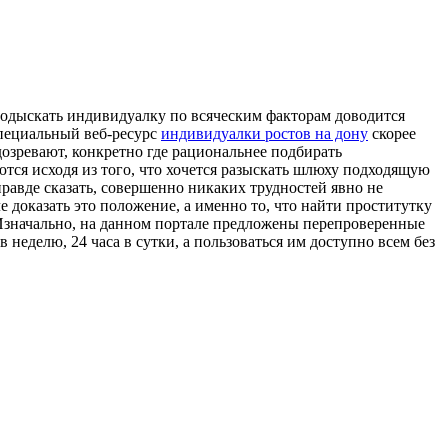
 подыскать индивидуалку по всяческим факторам доводится
специальный веб-ресурс
индивидуалки ростов на дону
скорее
дозревают, конкретно где рациональнее подбирать
уются исходя из того, что хочется разыскать шлюху подходящую
авде сказать, совершенно никаких трудностей явно не
 доказать это положение, а именно то, что найти проститутку
Изначально, на данном портале предложены перепроверенные
еделю, 24 часа в сутки, а пользоваться им доступно всем без