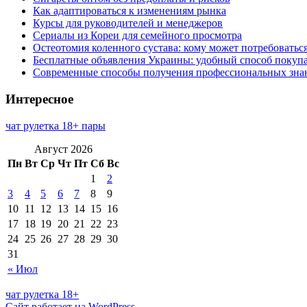
Как адаптироваться к изменениям рынка
Курсы для руководителей и менеджеров
Сериалы из Кореи для семейного просмотра
Остеотомия коленного сустава: кому может потребоватьс
Бесплатные объявления Украины: удобный способ покупа
Современные способы получения профессиональных зна
Интересное
чат рулетка 18+ пары
Август 2026
Пн
Вт
Ср
Чт
Пт
Сб
Вс
1
2
3
4
5
6
7
8
9
10
11
12
13
14
15
16
17
18
19
20
21
22
23
24
25
26
27
28
29
30
31
« Июл
чат рулетка 18+
Сайт работает на WordPress