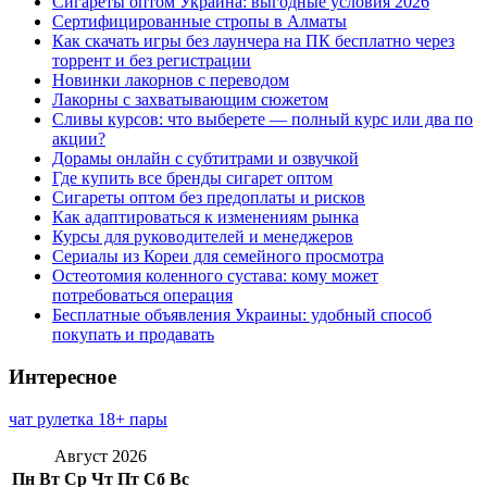
Сигареты оптом Украина: выгодные условия 2026
Сертифицированные стропы в Алматы
Как скачать игры без лаунчера на ПК бесплатно через
торрент и без регистрации
Новинки лакорнов с переводом
Лакорны с захватывающим сюжетом
Сливы курсов: что выберете — полный курс или два по
акции?
Дорамы онлайн с субтитрами и озвучкой
Где купить все бренды сигарет оптом
Сигареты оптом без предоплаты и рисков
Как адаптироваться к изменениям рынка
Курсы для руководителей и менеджеров
Сериалы из Кореи для семейного просмотра
Остеотомия коленного сустава: кому может
потребоваться операция
Бесплатные объявления Украины: удобный способ
покупать и продавать
Интересное
чат рулетка 18+ пары
Август 2026
Пн
Вт
Ср
Чт
Пт
Сб
Вс