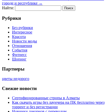
городе и республике
→
Найти:
Рубрики
Без рубрики
Интересное
Красота
Новости моды
Отношения
События
Фитнесс
Шопинг
Партнеры
цветы недорого
Свежие новости
Сертифицированные стропы в Алматы
Как скачать игры без лаунчера на ПК бесплатно через
торрент и без регистрации
Новинки лакорнов с переводом