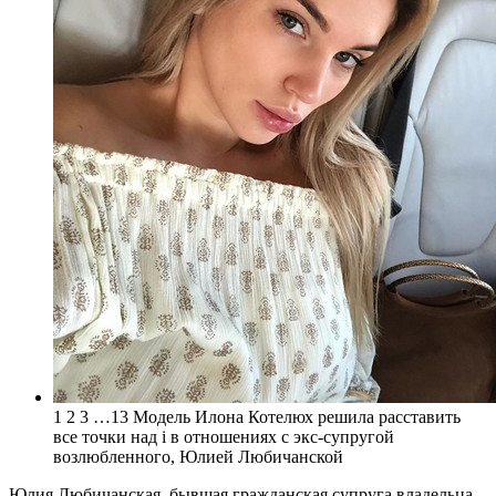
1 2 3 …13 Модель Илона Котелюх решила расставить
все точки над
i в отношениях с экс-супругой
возлюбленного, Юлией Любичанской
Юлия Любичанская, бывшая гражданская супруга владельца