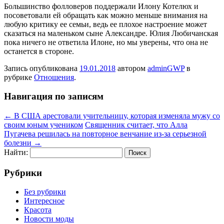
Большинство фолловеров поддержали Илону Котелюх и
посоветовали ей обращать как можно меньше внимания на
любую критику ее семьи, ведь ее плохое настроение может
сказаться на маленьком сыне Александре. Юлия Любичанская
пока ничего не ответила Илоне, но мы уверены, что она не
останется в стороне.
Запись опубликована
19.01.2018
автором
adminGWP
в
рубрике
Отношения
.
Навигация по записям
←
В США арестовали учительницу, которая изменяла мужу со
своим юным учеником
Священник считает, что Алла
Пугачева решилась на повторное венчание из-за серьезной
болезни
→
Найти:
Рубрики
Без рубрики
Интересное
Красота
Новости моды