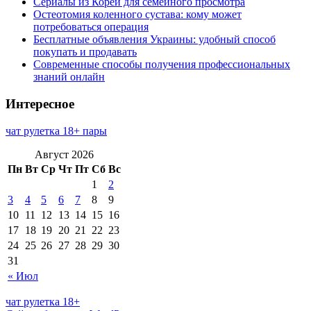
Сериалы из Кореи для семейного просмотра
Остеотомия коленного сустава: кому может
потребоваться операция
Бесплатные объявления Украины: удобный способ
покупать и продавать
Современные способы получения профессиональных
знаний онлайн
Интересное
чат рулетка 18+ пары
Август 2026
Пн
Вт
Ср
Чт
Пт
Сб
Вс
1
2
3
4
5
6
7
8
9
10
11
12
13
14
15
16
17
18
19
20
21
22
23
24
25
26
27
28
29
30
31
« Июл
чат рулетка 18+