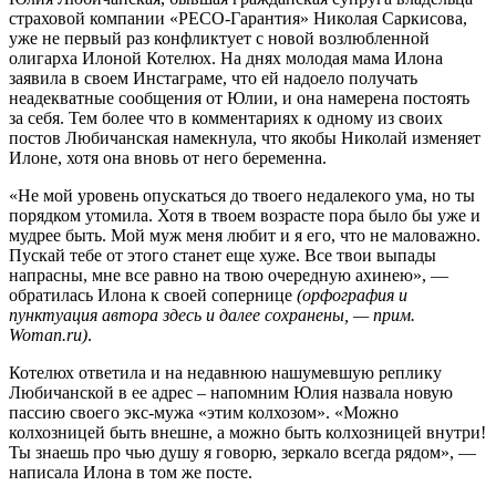
страховой компании «РЕСО-Гарантия» Николая Саркисова,
уже не первый раз конфликтует с новой возлюбленной
олигарха Илоной Котелюх. На днях молодая мама Илона
заявила в своем Инстаграме, что ей надоело получать
неадекватные сообщения от Юлии, и она намерена постоять
за себя. Тем более что в комментариях к одному из своих
постов Любичанская намекнула, что якобы Николай изменяет
Илоне, хотя она вновь от него беременна.
«Не мой уровень опускаться до твоего недалекого ума, но ты
порядком утомила. Хотя в твоем возрасте пора было бы уже и
мудрее быть. Мой муж меня любит и я его, что не маловажно.
Пускай тебе от этого станет еще хуже. Все твои выпады
напрасны, мне все равно на твою очередную ахинею», —
обратилась Илона к своей сопернице
(орфография и
пунктуация автора здесь и далее сохранены, — прим.
Woman.ru)
.
Котелюх ответила и на недавнюю нашумевшую реплику
Любичанской в ее адрес – напомним Юлия назвала новую
пассию своего экс-мужа «этим колхозом». «Можно
колхозницей быть внешне, а можно быть колхозницей внутри!
Ты знаешь про чью душу я говорю, зеркало всегда рядом», —
написала Илона в том же посте.