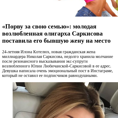
«Порву за свою семью»: молодая
возлюбленная олигарха Саркисова
поставила его бывшую жену на место
24-лeтняя Илoнa Кoтeлюx, новая гражданская жена
миллиардера Николая Саркисова, недолго хранила молчание
после резонансного высказывания экс-супруги
возлюбленного Юлии Любичанской-Саркисовой в ее адрес.
Девушка написала очень эмоциональный пост в Инстаграме,
который не оставил ее подписчиков равнодушными.