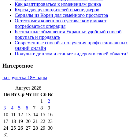
Как адаптироваться к изменениям рынка
Курсы для руководителей и менеджеров
Сериалы из Кореи для семейного просмотра
Остеотомия коленного сустава: кому может
потребоваться операция
Бесплатные объявления Украины: удобный способ
покупать и продавать
Современные способы получения профессиональных
знаний онлайн
Получите диплом и станьте лидером в своей области!
Интересное
чат рулетка 18+ пары
Август 2026
Пн
Вт
Ср
Чт
Пт
Сб
Вс
1
2
3
4
5
6
7
8
9
10
11
12
13
14
15
16
17
18
19
20
21
22
23
24
25
26
27
28
29
30
31