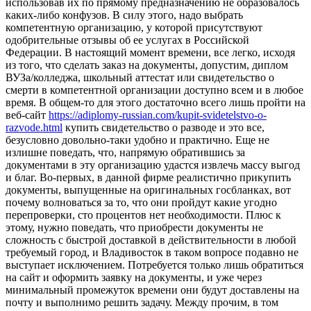
использовав их по прямому предназначению не образовалось
каких-либо конфузов. В силу этого, надо выбрать
компетентную организацию, у которой присутствуют
одобрительные отзывы об ее услугах в Российской
Федерации. В настоящий момент времени, все легко, исходя
из того, что сделать заказ на документы, допустим, диплом
ВУЗа/колледжа, школьный аттестат или свидетельство о
смерти в компетентной организации доступно всем и в любое
время. В общем-то для этого достаточно всего лишь пройти на
веб-сайт
https://adiplomy-russian.com/kupit-svidetelstvo-o-
razvode.html
купить свидетельство о разводе и это все,
безусловно довольно-таки удобно и практично. Еще не
излишне поведать, что, напрямую обратившись за
документами в эту организацию удастся извлечь массу выгод
и благ. Во-первых, в данной фирме реалистично прикупить
документы, выпущенные на оригинальных госбланках, вот
почему волноваться за то, что они пройдут какие угодно
перепроверки, сто процентов нет необходимости. Плюс к
этому, нужно поведать, что приобрести документы не
сложность с быстрой доставкой в действительности в любой
требуемый город, и Владивосток в таком вопросе подавно не
выступает исключением. Потребуется только лишь обратиться
на сайт и оформить заявку на документы, и уже через
минимальный промежуток времени они будут доставлены на
почту и выполнимо решить задачу. Между прочим, в том