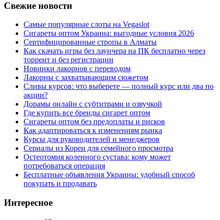
Свежие новости
Самые популярные слоты на Vegaslot
Сигареты оптом Украина: выгодные условия 2026
Сертифицированные стропы в Алматы
Как скачать игры без лаунчера на ПК бесплатно через
торрент и без регистрации
Новинки лакорнов с переводом
Лакорны с захватывающим сюжетом
Сливы курсов: что выберете — полный курс или два по
акции?
Дорамы онлайн с субтитрами и озвучкой
Где купить все бренды сигарет оптом
Сигареты оптом без предоплаты и рисков
Как адаптироваться к изменениям рынка
Курсы для руководителей и менеджеров
Сериалы из Кореи для семейного просмотра
Остеотомия коленного сустава: кому может
потребоваться операция
Бесплатные объявления Украины: удобный способ
покупать и продавать
Интересное