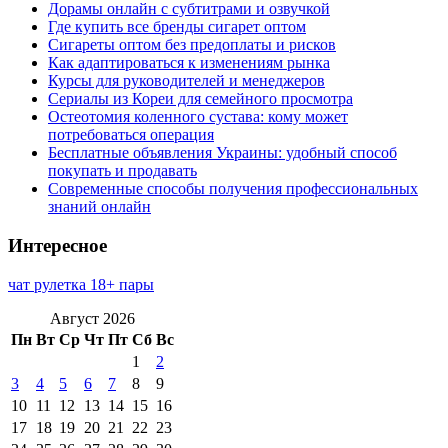
Дорамы онлайн с субтитрами и озвучкой
Где купить все бренды сигарет оптом
Сигареты оптом без предоплаты и рисков
Как адаптироваться к изменениям рынка
Курсы для руководителей и менеджеров
Сериалы из Кореи для семейного просмотра
Остеотомия коленного сустава: кому может
потребоваться операция
Бесплатные объявления Украины: удобный способ
покупать и продавать
Современные способы получения профессиональных
знаний онлайн
Интересное
чат рулетка 18+ пары
Август 2026
Пн
Вт
Ср
Чт
Пт
Сб
Вс
1
2
3
4
5
6
7
8
9
10
11
12
13
14
15
16
17
18
19
20
21
22
23