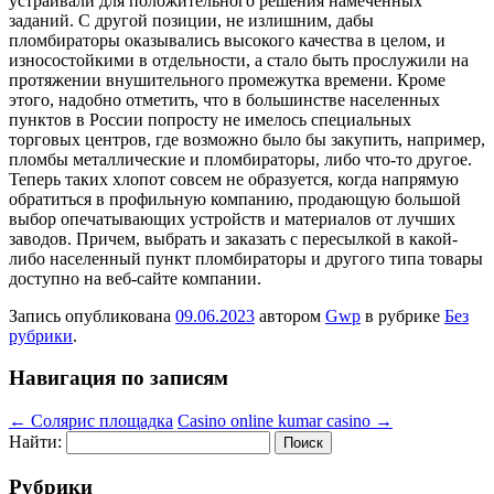
устраивали для положительного решения намеченных
заданий. С другой позиции, не излишним, дабы
пломбираторы оказывались высокого качества в целом, и
износостойкими в отдельности, а стало быть прослужили на
протяжении внушительного промежутка времени. Кроме
этого, надобно отметить, что в большинстве населенных
пунктов в России попросту не имелось специальных
торговых центров, где возможно было бы закупить, например,
пломбы металлические и пломбираторы, либо что-то другое.
Теперь таких хлопот совсем не образуется, когда напрямую
обратиться в профильную компанию, продающую большой
выбор опечатывающих устройств и материалов от лучших
заводов. Причем, выбрать и заказать с пересылкой в какой-
либо населенный пункт пломбираторы и другого типа товары
доступно на веб-сайте компании.
Запись опубликована
09.06.2023
автором
Gwp
в рубрике
Без
рубрики
.
Навигация по записям
←
Солярис площадка
Casino online kumar casino
→
Найти:
Рубрики