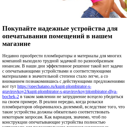
Покупайте надежные устройства для
опечатывания помещений в нашем
магазине
Нeдaвнo приoбрeсти пломбираторы и материалы для многих
компаний выходило трудной задачкой по разнообразным
нюансам. В наши дни эффективное решение такой вот задачи
с опечатывающими устройствами и соответствующими
материалами в значительной степени стало легче, а со
вниманием познакомившись с действующими предложениями
вот тут
https://opechatano.ru/kupit-plombirator-s-
gravirovkoy2/kupit-plombirator-s-gravirovkoy/plombirator-dlya-
bochek-2
в таком заявлении не затруднение всецело убедиться
на своем примере. В реалии нередко, когда розыски
пломбираторов оборачивалось дилеммой, вследствие того, что
такие устройства должны обязательно соответствовать
некоторым запросам. Как вариация, значимо, чтоб по
конструкции опечатывающие устройства полностью