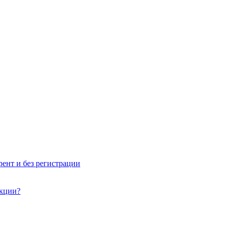
рент и без регистрации
акции?