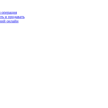
я операция
ть и продавать
ний онлайн