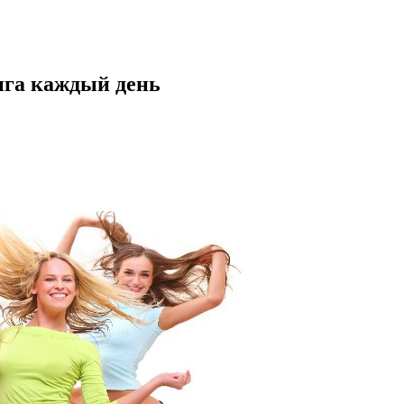
нга каждый день