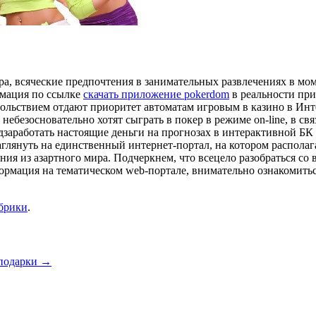
ра, всяческие предпочтения в занимательных развлечениях в мом
рмация по ссылке
скачать приложение pokerdom
в реальности при
льствием отдают приоритет автоматам игровым в казино в Интер
ебезосновательно хотят сыграть в покер в режиме on-line, в св
заработать настоящие деньги на прогнозах в интерактивной БК н
заглянуть на единственный интернет-портал, на котором распола
ения из азартного мира. Подчеркнем, что всецело разобраться с
рмация на тематическом web-портале, внимательно ознакомитьс
убрики
.
 подарки
→