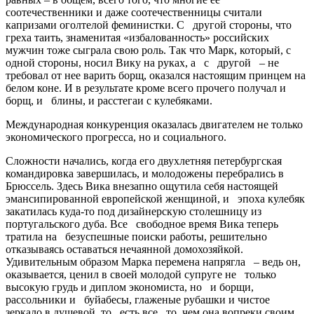
соотечественники и даже соотечественницы считали
капризами оголтелой феминистки. С другой стороны, что
греха таить, знаменитая «избалованность» российских
мужчин тоже сыграла свою роль. Так что Марк, который, с
одной стороны, носил Вику на руках, а с другой – не
требовал от нее варить борщ, оказался настоящим принцем на
белом коне. И в результате кроме всего прочего получал и
борщ, и блины, и ­расстегаи с кулебяками.
Международная конкуренция оказалась двигателем не только
экономического прогресса, но и социального.
Сложности начались, когда его двухлетняя петербургская
командировка завершилась, и молодожены перебрались в
Брюссель. Здесь Вика внезапно ощутила себя настоящей
эмансипированной европейской женщиной, и эпоха кулебяк
закатилась куда-то под дизайнерскую столешницу из
португальского дуба. Все свободное время Вика теперь
тратила на безуспешные поиски работы, решительно
отказываясь оставаться нечаянной ­домохозяйкой.
Удивительным образом Марка перемена напрягла – ведь он,
оказывается, ценил в своей молодой супруге не только
высокую грудь и диплом экономиста, но и борщи,
рассольники и буйабесы, глаженые рубашки и чистое
зеркало в душевой, то есть все то, чем она вопреки своим