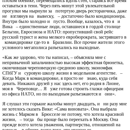
плохом боевике, перемещались вдоль стен, стараясь все время
оставаться в тени. Через пять минут этой увлекательной
прогулки мы нырнули за потертую дверь ресторанчика, даже
не взглянув на вывеску, – ­достаточно было кондиционера.
Внутри было холодно и пусто. Вообще, казалось, что я и
Вика – единственные люди, оставшиеся в гордой столице
Бельгии, Евросоюза и НАТО: пропустивший свой рейс
русский турист и жена мелкого евробюрократа, застрявшего в
командировке где-то в Бразилии. Все прочие жители этого
условного мегаполиса разъехались на выходные.
«Как же здорово, что ты написал, – объясняла мне с
непривычной запальчивостью высокая эффектная брюнетка,
окончившая череповецкую среднюю школу, экономфак
СПбГУ и суровую школу жизни в модельном агентстве. –
Когда Марк в командировке, я просто не знаю, куда себя
девать. Никаких друзей у нас здесь нет, его родня в Лионе,
моя в Череповце… Я уже готова строить глазки офицерам
из офиса НАТО, но по выходным разъезжаются и они».
Я слушал эти горькие жалобы минут двадцать, и ни разу мне
не хотелось сказать Вике: «Сама виновата». Она выбрала
жизнь с Марком в Брюсселе не потому, что хотела красивой
жизни, – тогда бы проще было переехать в Москву. Она
прежде всего хотела уважения, партнерства, отношений на
равных – в общем, всего того, что многие ее