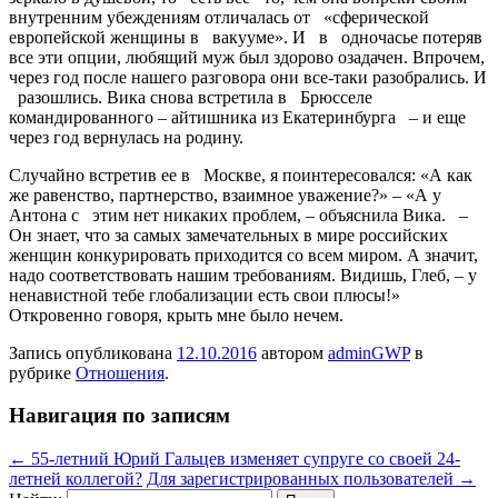
внутренним убеждениям отличалась от «сферической
европейской женщины в вакууме». И в одночасье потеряв
все эти опции, любящий муж был здорово озадачен. Впрочем,
через год после нашего разговора они все-таки разобрались. И
разошлись. Вика снова встретила в Брюсселе
командированного – айтишника из Екатеринбурга – и еще
через год вернулась на родину.
Случайно встретив ее в Москве, я поинтересовался: «А как
же равенство, партнерство, взаимное уважение?» – «А у
Антона с этим нет никаких проблем, – объяснила Вика. –
Он знает, что за самых замечательных в мире российских
женщин конкурировать приходится со всем миром. А значит,
надо соответствовать нашим требованиям. Видишь, Глеб, – у
ненавистной тебе глобализации есть свои плюсы!»
Откровенно говоря, крыть мне было нечем.
Запись опубликована
12.10.2016
автором
adminGWP
в
рубрике
Отношения
.
Навигация по записям
←
55-летний Юрий Гальцев изменяет супруге со своей 24-
летней коллегой?
Для зарегистрированных пользователей
→