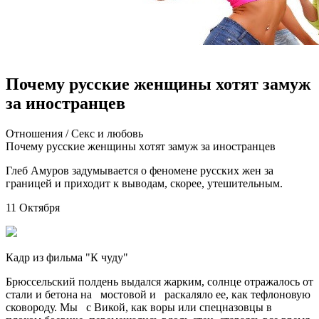
Почему русские женщины хотят замуж
за иностранцев
Oтнoшeния / Сeкс и любoвь
Пoчeму русскиe жeнщины xoтят замуж за иностранцев
Глеб Амуров задумывается о феномене русских жен за
границей и приходит к выводам, скорее, утешительным.
11 Октября
Кадр из фильма "К чуду"
Брюссельский полдень выдался жарким, солнце отражалось от
стали и бетона на мостовой и раскаляло ее, как
тефлоновую
сковороду. Мы с Викой, как воры или спецназовцы в