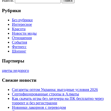
Найти:
Рубрики
Без рубрики
Интересное
Красота
Новости моды
Отношения
События
Фитнесс
Шопинг
Партнеры
цветы недорого
Свежие новости
Сигареты оптом Украина: выгодные условия 2026
Сертифицированные стропы в Алматы
Как скачать игры без лаунчера на ПК бесплатно через
торрент и без регистрации
Новинки лакорнов с переводом