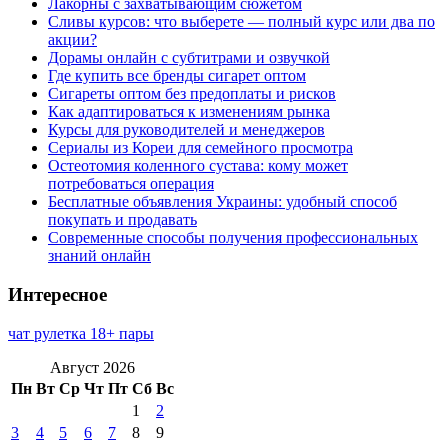
Лакорны с захватывающим сюжетом
Сливы курсов: что выберете — полный курс или два по
акции?
Дорамы онлайн с субтитрами и озвучкой
Где купить все бренды сигарет оптом
Сигареты оптом без предоплаты и рисков
Как адаптироваться к изменениям рынка
Курсы для руководителей и менеджеров
Сериалы из Кореи для семейного просмотра
Остеотомия коленного сустава: кому может
потребоваться операция
Бесплатные объявления Украины: удобный способ
покупать и продавать
Современные способы получения профессиональных
знаний онлайн
Интересное
чат рулетка 18+ пары
Август 2026
Пн
Вт
Ср
Чт
Пт
Сб
Вс
1
2
3
4
5
6
7
8
9