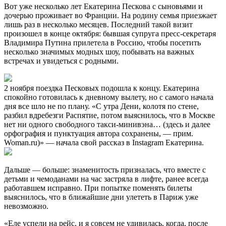
Вот уже несколько лет Екатерина Пескова с сыновьями и
дочерью проживает во Франции. На родину семья приезжает
лишь раз в несколько месяцев. Последний такой визит
произошел в конце октября: бывшая супруга пресс-секретаря
Владимира Путина прилетела в Россию, чтобы посетить
несколько значимых модных шоу, побывать на важных
встречах и увидеться с родными.
2 ноября поездка Песковых подошла к концу. Екатерина
спокойно готовилась к дневному вылету, но с самого начала
дня все шло не по плану. «С утра Дени, колотя по стене,
разбил вдребезги Распятие, потом выяснилось, что в Москве
нет ни одного свободного такси-минивэна… (здесь и далее
орфография и пунктуация автора сохранены, — прим.
Woman.ru)» — начала свой рассказ в Instagram Екатерина.
Дальше — больше: знаменитость призналась, что вместе с
детьми и чемоданами на час застряла в лифте, ранее всегда
работавшем исправно. При попытке поменять билеты
выяснилось, что в ближайшие дни улететь в Париж уже
невозможно.
«Еле успели на рейс, и я совсем не удивилась, когда, после