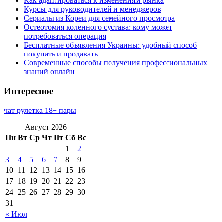
Как адаптироваться к изменениям рынка
Курсы для руководителей и менеджеров
Сериалы из Кореи для семейного просмотра
Остеотомия коленного сустава: кому может
потребоваться операция
Бесплатные объявления Украины: удобный способ
покупать и продавать
Современные способы получения профессиональных
знаний онлайн
Интересное
чат рулетка 18+ пары
Август 2026
Пн
Вт
Ср
Чт
Пт
Сб
Вс
1
2
3
4
5
6
7
8
9
10
11
12
13
14
15
16
17
18
19
20
21
22
23
24
25
26
27
28
29
30
31
« Июл