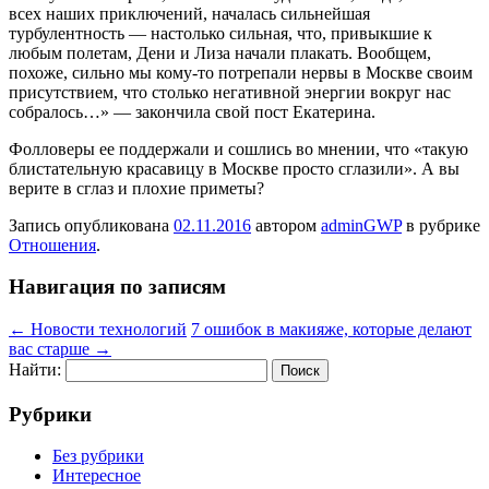
всех наших приключений, началась сильнейшая
турбулентность — настолько сильная, что, привыкшие к
любым полетам, Дени и Лиза начали плакать. Вообщем,
похоже, сильно мы кому-то потрепали нервы в Москве своим
присутствием, что столько негативной энергии вокруг нас
собралось…» — закончила свой пост Екатерина.
Фолловеры ее поддержали и сошлись во мнении, что «такую
блистательную красавицу в Москве просто сглазили». А вы
верите в сглаз и плохие приметы?
Запись опубликована
02.11.2016
автором
adminGWP
в рубрике
Отношения
.
Навигация по записям
←
Новости технологий
7 ошибок в макияже, которые делают
вас старше
→
Найти:
Рубрики
Без рубрики
Интересное