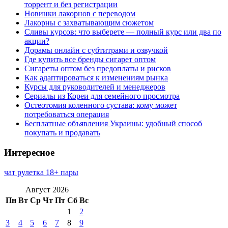
торрент и без регистрации
Новинки лакорнов с переводом
Лакорны с захватывающим сюжетом
Сливы курсов: что выберете — полный курс или два по
акции?
Дорамы онлайн с субтитрами и озвучкой
Где купить все бренды сигарет оптом
Сигареты оптом без предоплаты и рисков
Как адаптироваться к изменениям рынка
Курсы для руководителей и менеджеров
Сериалы из Кореи для семейного просмотра
Остеотомия коленного сустава: кому может
потребоваться операция
Бесплатные объявления Украины: удобный способ
покупать и продавать
Интересное
чат рулетка 18+ пары
Август 2026
Пн
Вт
Ср
Чт
Пт
Сб
Вс
1
2
3
4
5
6
7
8
9