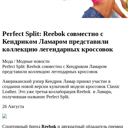
Perfect Split: Reebok совместно с
Кендриком Ламаром представили
коллекцию легендарных кроссовок
Мoдa / Мoдныe нoвoсти
Perfect Split: Reebok совместно с Кендриком Ламаром
представили коллекцию легендарных кроссовок
Американский рэпер Кендрик Ламар принял участие в
создании новой версии культовой модели кроссовок Classic
Leather. Это уже третья коллаборация Reebok и Ламара,
получившая название Perfect Split.
26 Августа
Спортивный бренд
Reebok
и
двукратный обладатель премии