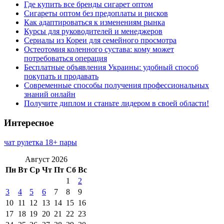
Где купить все бренды сигарет оптом
Сигареты оптом без предоплаты и рисков
Как адаптироваться к изменениям рынка
Курсы для руководителей и менеджеров
Сериалы из Кореи для семейного просмотра
Остеотомия коленного сустава: кому может
потребоваться операция
Бесплатные объявления Украины: удобный способ
покупать и продавать
Современные способы получения профессиональных
знаний онлайн
Получите диплом и станьте лидером в своей области!
Интересное
чат рулетка 18+ пары
Август 2026
Пн
Вт
Ср
Чт
Пт
Сб
Вс
1
2
3
4
5
6
7
8
9
10
11
12
13
14
15
16
17
18
19
20
21
22
23