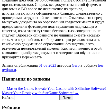
созданию документов об обучении пользуются внушительной
признательностью. Сперва, все документы в этой фирме, и
дипломы о ВО вовсе не исключение из правила,
изготавливаются на официальных бланках, следовательно с
проверками затруднений не возникнет. Отметим, что перед
выпуском документа об образовании создается макет и будут
предоставлены фото/видео подтверждения надлежащего
качества, из-за этого тут тоже беспокоиться совершенно не
следует. Вдобавок описанного не лишним сказать касаемо
того, что в данной опытной организации реально заказать
какой-либо документ об образовании без задатка, а это,
разумеется немаловажный момент. Как итог, именно в этой
компании приобретая документ о завершении обучения не
приходится переживать.
Запись опубликована
01.08.2023
автором
Gwp
в рубрике
Без
рубрики
.
Навигация по записям
←
Master the Game: Elevate Your Casino with Skillmine Software!
Master Your Destiny with StarGame Software!
→
Найти:
Рубрики