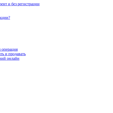
рент и без регистрации
акции?
я операция
ть и продавать
ний онлайн