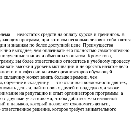
лема — недостаток средств на оплату курсов и тренингов. В
бучающих программ, при котором несколько человек собираются
ции и знаниям по более доступной цене. Преимущества
бычно выгоднее, чем оплачивать его полностью самостоятельно.
полученные знания и обменяться опытом. Кроме того,
рамму, вы более ответственно относитесь к учебному процессу
живать высокий уровень мотивации и не бросать начатое дело
ежности и профессионализме организаторов обучающей
в складчину может занять больше времени, чем
, обучение в складчину — это отличная возможность для тех,
ономить деньги, найти новых друзей и поддержку, а также
внимание на репутацию и опыт организаторов программы, а
ию с другими участниками, чтобы добиться максимальной
ий и навыков, который позволяет сэкономить деньги,
 ответственное решение, которое требует внимательного