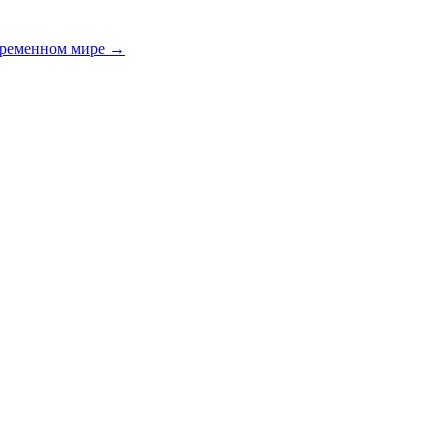
временном мире
→