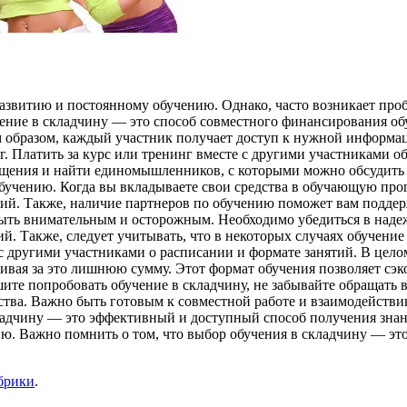
азвитию и постоянному обучению. Однако, часто возникает проб
чение в складчину — это способ совместного финансирования о
 образом, каждый участник получает доступ к нужной информа
г. Платить за курс или тренинг вместе с другими участниками о
бщения и найти единомышленников, с которыми можно обсудить 
учению. Когда вы вкладываете свои средства в обучающую прог
ний. Также, наличие партнеров по обучению поможет вам поддер
 быть внимательным и осторожным. Необходимо убедиться в над
. Также, следует учитывать, что в некоторых случаях обучение 
с другими участниками о расписании и формате занятий. В целом
чивая за это лишнюю сумму. Этот формат обучения позволяет сэк
те попробовать обучение в складчину, не забывайте обращать 
рства. Важно быть готовым к совместной работе и взаимодейств
кладчину — это эффективный и доступный способ получения знан
. Важно помнить о том, что выбор обучения в складчину — это
брики
.