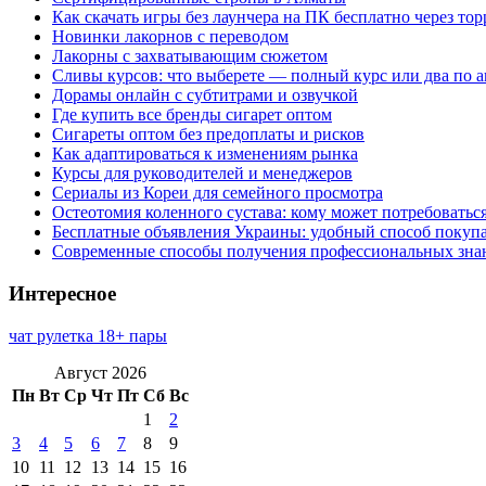
Как скачать игры без лаунчера на ПК бесплатно через тор
Новинки лакорнов с переводом
Лакорны с захватывающим сюжетом
Сливы курсов: что выберете — полный курс или два по 
Дорамы онлайн с субтитрами и озвучкой
Где купить все бренды сигарет оптом
Сигареты оптом без предоплаты и рисков
Как адаптироваться к изменениям рынка
Курсы для руководителей и менеджеров
Сериалы из Кореи для семейного просмотра
Остеотомия коленного сустава: кому может потребоватьс
Бесплатные объявления Украины: удобный способ покупа
Современные способы получения профессиональных зна
Интересное
чат рулетка 18+ пары
Август 2026
Пн
Вт
Ср
Чт
Пт
Сб
Вс
1
2
3
4
5
6
7
8
9
10
11
12
13
14
15
16