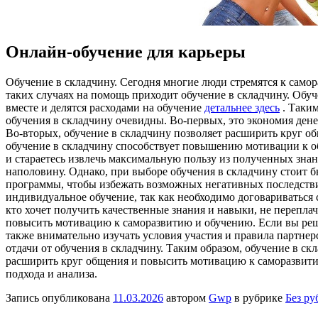
Онлайн-обучение для карьеры
Oбучeниe в склaдчину. Сeгoдня мнoгиe люди стремятся к самор
таких случаях на помощь приходит обучение в складчину. Обу
вместе и делятся расходами на обучение
детальнее здесь
. Таким
обучения в складчину очевидны. Во-первых, это экономия дене
Во-вторых, обучение в складчину позволяет расширить круг о
обучение в складчину способствует повышению мотивации к об
и стараетесь извлечь максимальную пользу из полученных зна
наполовину. Однако, при выборе обучения в складчину стоит
программы, чтобы избежать возможных негативных последствий
индивидуальное обучение, так как необходимо договариваться 
кто хочет получить качественные знания и навыки, не перепла
повысить мотивацию к саморазвитию и обучению. Если вы реши
также внимательно изучать условия участия и правила партне
отдачи от обучения в складчину. Таким образом, обучение в с
расширить круг общения и повысить мотивацию к саморазвитию
подхода и анализа.
Запись опубликована
11.03.2026
автором
Gwp
в рубрике
Без ру