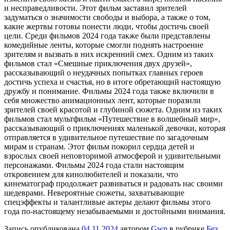
и несправедливости. Этот фильм заставил зрителей
задуматься о значимости свободы и выбора, а также о том,
какие жертвы готовы понести люди, чтобы достичь своей
цели. Среди фильмов 2024 года также были представлены
комедийные ленты, которые смогли поднять настроение
зрителям и вызвать в них искренний смех. Одним из таких
фильмов стал «Смешные приключения двух друзей»,
рассказывающий о неудачных попытках главных героев
достичь успеха и счастья, но в итоге обретающий настоящую
дружбу и понимание. Фильмы 2024 года также включили в
себя множество анимационных лент, которые поразили
зрителей своей красотой и глубиной сюжета. Одним из таких
фильмов стал мультфильм «Путешествие в волшебный мир»,
рассказывающий о приключениях маленькой девочки, которая
отправляется в удивительное путешествие по загадочным
мирам и странам. Этот фильм покорил сердца детей и
взрослых своей неповторимой атмосферой и удивительными
персонажами. Фильмы 2024 года стали настоящим
откровением для кинолюбителей и показали, что
кинематограф продолжает развиваться и радовать нас своими
шедеврами. Невероятные сюжеты, захватывающие
спецэффекты и талантливые актеры делают фильмы этого
года по-настоящему незабываемыми и достойными внимания.
Запись опубликована
04.11.2024
автором
Gwp
в рубрике
Без