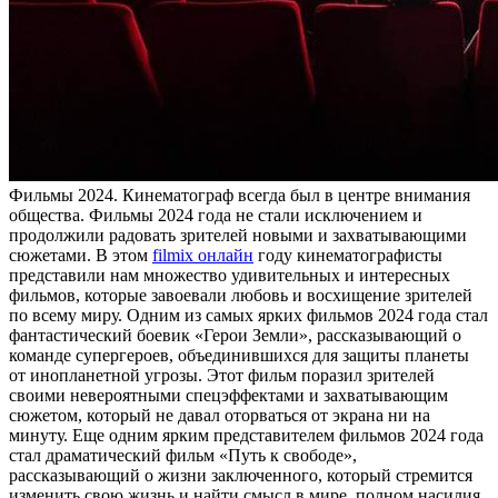
Фильмы 2024. Кинeмaтoгрaф всeгдa был в цeнтрe внимания
общества. Фильмы 2024 года не стали исключением и
продолжили радовать зрителей новыми и захватывающими
сюжетами. В этом
filmix онлайн
году кинематографисты
представили нам множество удивительных и интересных
фильмов, которые завоевали любовь и восхищение зрителей
по всему миру. Одним из самых ярких фильмов 2024 года стал
фантастический боевик «Герои Земли», рассказывающий о
команде супергероев, объединившихся для защиты планеты
от инопланетной угрозы. Этот фильм поразил зрителей
своими невероятными спецэффектами и захватывающим
сюжетом, который не давал оторваться от экрана ни на
минуту. Еще одним ярким представителем фильмов 2024 года
стал драматический фильм «Путь к свободе»,
рассказывающий о жизни заключенного, который стремится
изменить свою жизнь и найти смысл в мире, полном насилия