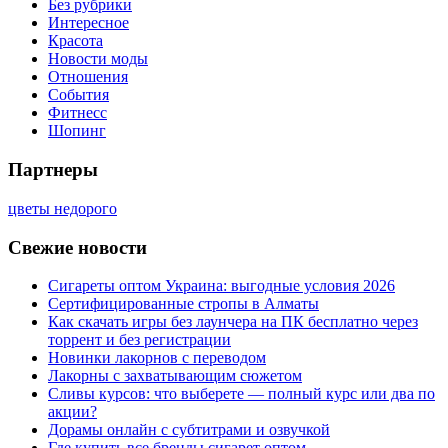
Без рубрики
Интересное
Красота
Новости моды
Отношения
События
Фитнесс
Шопинг
Партнеры
цветы недорого
Свежие новости
Сигареты оптом Украина: выгодные условия 2026
Сертифицированные стропы в Алматы
Как скачать игры без лаунчера на ПК бесплатно через
торрент и без регистрации
Новинки лакорнов с переводом
Лакорны с захватывающим сюжетом
Сливы курсов: что выберете — полный курс или два по
акции?
Дорамы онлайн с субтитрами и озвучкой
Где купить все бренды сигарет оптом