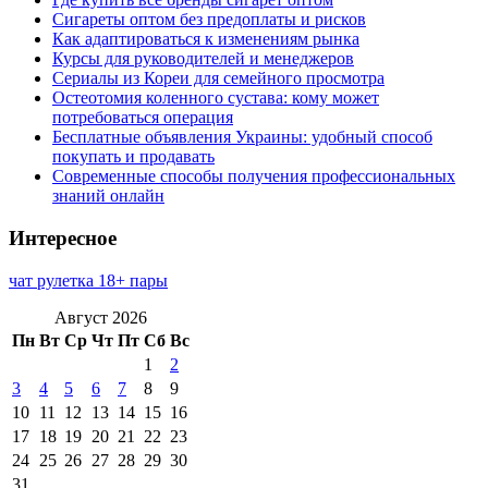
Сигареты оптом без предоплаты и рисков
Как адаптироваться к изменениям рынка
Курсы для руководителей и менеджеров
Сериалы из Кореи для семейного просмотра
Остеотомия коленного сустава: кому может
потребоваться операция
Бесплатные объявления Украины: удобный способ
покупать и продавать
Современные способы получения профессиональных
знаний онлайн
Интересное
чат рулетка 18+ пары
Август 2026
Пн
Вт
Ср
Чт
Пт
Сб
Вс
1
2
3
4
5
6
7
8
9
10
11
12
13
14
15
16
17
18
19
20
21
22
23
24
25
26
27
28
29
30
31