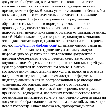
документ об обучении, в том числе и школьный аттестат,
ужасного качества, а соответственно в будущем он явно
преподнесет конфузы. В каких угодно условиях, избежать бед
возможно, для чего следует только не упустить кое-какие
составляющие. По факту, разумнее непосредственно
обращаться только лишь в порядочную компанию по
производству документов об образовании, у которой
присутствует немало похвальных отзывов от цивилизованных
людей. Найти такого вида специализированную компанию
очень даже элементарно, нужно отправиться на ее интернет-
ресурс
https://archive-diploma.com/
когда вздумается. Зайдя на
заявленный портал не затруднение узнать актуальную
информацию об услугах по изготовлению документов о
наличии образования, в безупречном качестве которых
внушительное общее количество цивилизованных людей уже
сумело убедиться на собственном опыте. Помимо
востребованной информации про услуги, включая и отзывов,
на данном интернет-портале всем доступно оформить
индивидуальный заказ на востребованный в разнообразных
жизненных обстоятельствах документ с отправкой в
необходимый город, а все это, безоговорочно, очень даже
практично. Подчеркнем, что веским преимуществом такой
организации выявляется то, что в ней реально сделать заказ на
документ об образовании с занесением сведений, данных про
него в госреестр. Иначе выражаясь, приобретая диплом