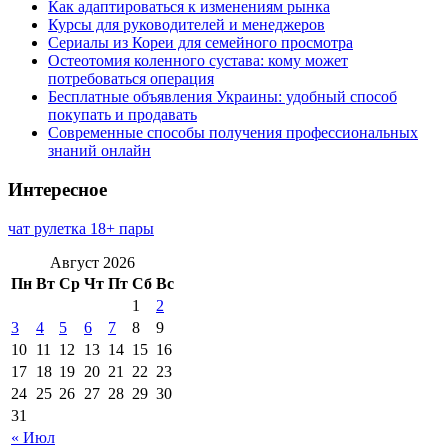
Как адаптироваться к изменениям рынка
Курсы для руководителей и менеджеров
Сериалы из Кореи для семейного просмотра
Остеотомия коленного сустава: кому может
потребоваться операция
Бесплатные объявления Украины: удобный способ
покупать и продавать
Современные способы получения профессиональных
знаний онлайн
Интересное
чат рулетка 18+ пары
Август 2026
Пн
Вт
Ср
Чт
Пт
Сб
Вс
1
2
3
4
5
6
7
8
9
10
11
12
13
14
15
16
17
18
19
20
21
22
23
24
25
26
27
28
29
30
31
« Июл