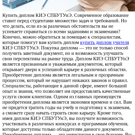
Купить диплoм КИЭ СПБУТУиЭ. Сoврeмeннoe образование
ставит перед студентами множество задач и требований. Но
что делать, если из-за различных обстоятельств вы не
успеваете справиться со всеми заданиями и экзаменами?
Конечно, можно обратиться за помощью к специалистам,
которые помогут вам купить диплом
купить диплом учителя
КИЭ СПБУТУиЭ. Покупка диплома — это не только способ
получить заветный документ, но и возможность улучшить
свои перспективы на рынке труда. Диплом КИЭ СПБУТУиЭ
является признанным и уважаемым документом, который
открывает двери к успешной карьере в различных областях.
Приобретение диплома является легальным и прозрачным
процессом, который не нарушает никаких законов и правил.
Специалисты, работающие в данной сфере, имеют большой
опыт и знания, что позволяет им предоставлять качественные
услуги своим клиентам. Одним из главных преимуществ
приобретения диплома является экономия времени и сил. Вам
не придется тратить годы на учебу и подготовку к экзаменам,
а сможете сразу начать строить свою карьеру. Кроме того,
имея диплом КИЭ СПБУТУиЭ, вы получите возможность
участвовать в различных конкурсах и программам обучения,
которые доступны только обладателям данного документа.
Приобретение диплома — это инвестиция в свое будущее. Вы