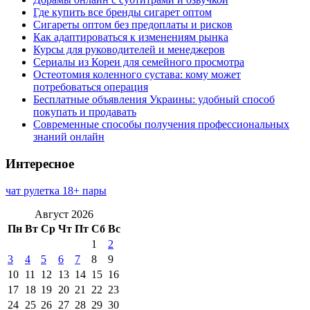
Где купить все бренды сигарет оптом
Сигареты оптом без предоплаты и рисков
Как адаптироваться к изменениям рынка
Курсы для руководителей и менеджеров
Сериалы из Кореи для семейного просмотра
Остеотомия коленного сустава: кому может
потребоваться операция
Бесплатные объявления Украины: удобный способ
покупать и продавать
Современные способы получения профессиональных
знаний онлайн
Интересное
чат рулетка 18+ пары
Август 2026
Пн
Вт
Ср
Чт
Пт
Сб
Вс
1
2
3
4
5
6
7
8
9
10
11
12
13
14
15
16
17
18
19
20
21
22
23
24
25
26
27
28
29
30