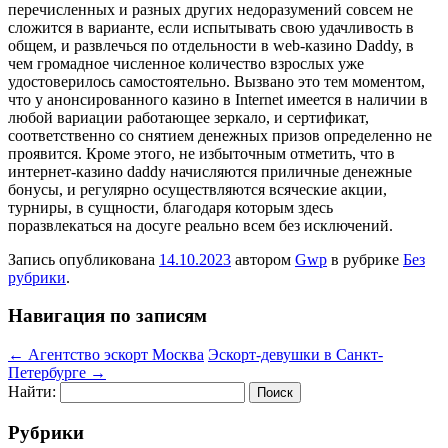
перечисленных и разных других недоразумений совсем не
сложится в варианте, если испытывать свою удачливость в
общем, и развлечься по отдельности в web-казино Daddy, в
чем громадное численное количество взрослых уже
удостоверилось самостоятельно. Вызвано это тем моментом,
что у анонсированного казино в Internet имеется в наличии в
любой вариации работающее зеркало, и сертификат,
соответственно со снятием денежных призов определенно не
проявится. Кроме этого, не избыточным отметить, что в
интернет-казино daddy начисляются приличные денежные
бонусы, и регулярно осуществляются всяческие акции,
турниры, в сущности, благодаря которым здесь
поразвлекаться на досуге реально всем без исключений.
Запись опубликована
14.10.2023
автором
Gwp
в рубрике
Без
рубрики
.
Навигация по записям
←
Агентство эскорт Москва
Эскорт-девушки в Санкт-
Петербурге
→
Найти:
Рубрики