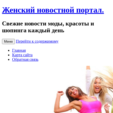
Женский новостной портал.
Свежие новости моды, красоты и
шопинга каждый день
Перейти к содержимому
Меню
Главная
Карта сайта
Обратная связь