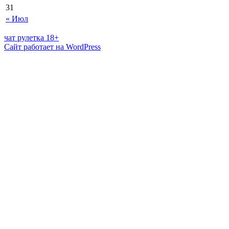
31
« Июл
чат рулетка 18+
Сайт работает на WordPress