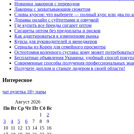
Новинки лакорнов с переводом
Лакорны с захватывающим сюжетом
Сливы курсов: что выберете — полный курс или два по 
Дорамы онлайн с субтитрами и озвучкой
Где купить все бренды сигарет оптом
Сигареты оптом без предоплаты и рисков
Как адаптироваться к изменениям рынка
Курсы для руководителей и менеджеров
Сериалы из Кореи для семейного просмотра
Остеотомия коленного сустава: кому может потребоватьс
Бесплатные объявления Украины: удобный способ покупа
Современные способы получения профессиональных зна
Получите диплом и станьте лидером в своей области!
Интересное
чат рулетка 18+ пары
Август 2026
Пн
Вт
Ср
Чт
Пт
Сб
Вс
1
2
3
4
5
6
7
8
9
10
11
12
13
14
15
16