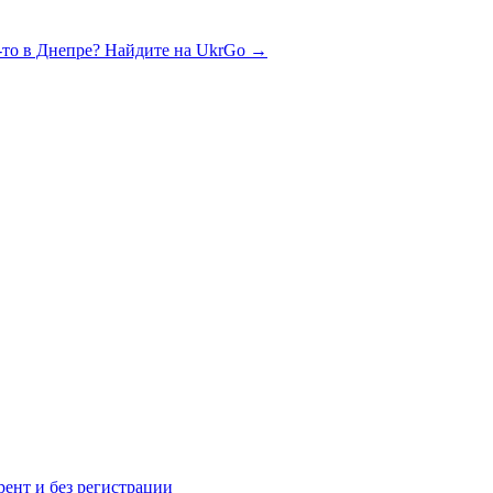
-то в Днепре? Найдите на UkrGo
→
рент и без регистрации