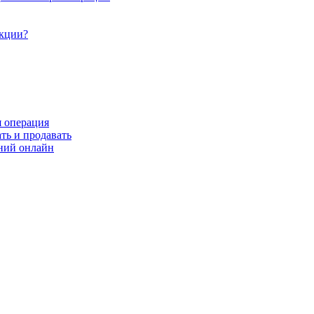
акции?
я операция
ть и продавать
ний онлайн