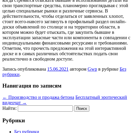
когда стремятся отыскать бывшие в использовании детали на
свои транспортные средства, планомерно проглядывая с этой
целью специальные рынки и различные сервисы. В
действительности, чтобы отделаться от заявленных хлопот,
стоит всего-навсего заглянуть в профильный раздел онлайн-
доски объявлений по столице и на территории области, в
котором можно будет отыскать, где закупить бывшие в
эксплуатации запасные части или компоненты в совпадении с
индивидуальными финансовыми ресурсами и требованиями.
Отметим, что прочесть предложения на этой интерактивной
доске и в самых различных обстоятельствах подать свои
реалистично в свободном доступе.
Запись опубликована
15.06.2021
автором
Gwp
в рубрике
Без
рубрики
.
Навигация по записям
←
Производство и продажа бетона
Бесплатный эротический
видеочат
→
Найти:
Рубрики
Без рубрики