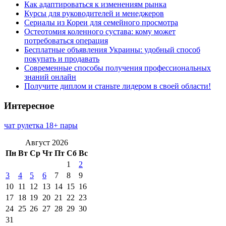
Как адаптироваться к изменениям рынка
Курсы для руководителей и менеджеров
Сериалы из Кореи для семейного просмотра
Остеотомия коленного сустава: кому может
потребоваться операция
Бесплатные объявления Украины: удобный способ
покупать и продавать
Современные способы получения профессиональных
знаний онлайн
Получите диплом и станьте лидером в своей области!
Интересное
чат рулетка 18+ пары
Август 2026
Пн
Вт
Ср
Чт
Пт
Сб
Вс
1
2
3
4
5
6
7
8
9
10
11
12
13
14
15
16
17
18
19
20
21
22
23
24
25
26
27
28
29
30
31