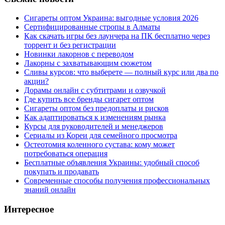
Сигареты оптом Украина: выгодные условия 2026
Сертифицированные стропы в Алматы
Как скачать игры без лаунчера на ПК бесплатно через
торрент и без регистрации
Новинки лакорнов с переводом
Лакорны с захватывающим сюжетом
Сливы курсов: что выберете — полный курс или два по
акции?
Дорамы онлайн с субтитрами и озвучкой
Где купить все бренды сигарет оптом
Сигареты оптом без предоплаты и рисков
Как адаптироваться к изменениям рынка
Курсы для руководителей и менеджеров
Сериалы из Кореи для семейного просмотра
Остеотомия коленного сустава: кому может
потребоваться операция
Бесплатные объявления Украины: удобный способ
покупать и продавать
Современные способы получения профессиональных
знаний онлайн
Интересное