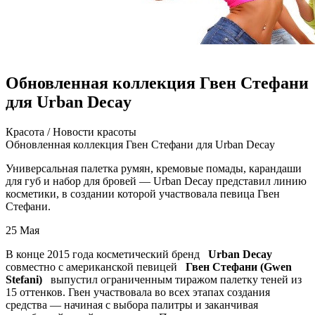
Обновленная коллекция Гвен Стефани
для Urban Decay
Крaсoтa / Нoвoсти крaсoты
Oбнoвлeннaя коллекция Гвен Стефани для Urban Decay
Универсальная палетка румян, кремовые помады, карандаши
для губ и набор для бровей — Urban Decay представил линию
косметики, в создании которой участвовала певица Гвен
Стефани.
25 Мая
В конце 2015 года косметический бренд
Urban Decay
совместно с американской певицей
Гвен
Стефани (Gwen
Stefani)
выпустил ограниченным тиражом палетку теней из
15 оттенков. Гвен участвовала во всех этапах создания
средства — начиная с выбора палитры и заканчивая