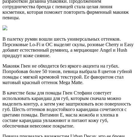
разработкой дизайна упаковки. Продолжением
сотрудничества бренда с певицей стала целая линия
косметики, которая поможет повторить фирменный макияж
певицы.
В палетку румян вошли шесть универсальных оттенков.
Персиковые Lo-Fi и OC выделят скулы, розовые Cherry и Easy
добавят естественный румянец, а мерцающие Angel и Hush
придадут коже сияние.
Макияж Гвен не обходится без яркого акцента на губах.
Попробовав более 50 тонов, певица выбрала 8 цветов губной
помады с мягкой кремовой текстурой. Ее фаворитом стал
матовый красный оттенок Mega Matte.
В качестве базы для помады Гвен Стефани советует
использовать карандаш для губ, которым сначала можно
выделить контур, а затем уже заштриховать всю поверхность
губ. Шесть оттенков водостойкого карандаша сочетаются с
цветами помады. Витамин E, масла жожоба и хлопка в
составе карандаша увлажняют и питают кожу губ,
обеспечивая невесомое покрытие.
Певица призналась визажистам Urban Decay, что ее брови