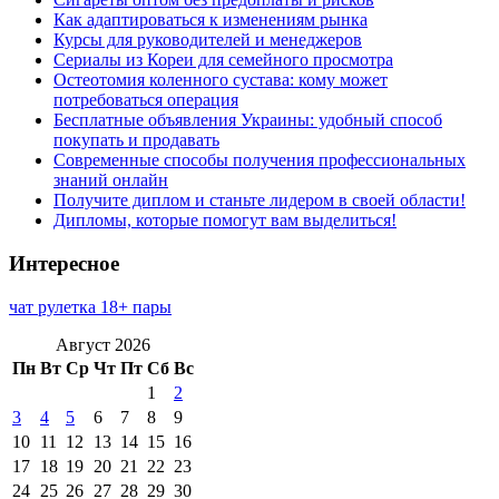
Как адаптироваться к изменениям рынка
Курсы для руководителей и менеджеров
Сериалы из Кореи для семейного просмотра
Остеотомия коленного сустава: кому может
потребоваться операция
Бесплатные объявления Украины: удобный способ
покупать и продавать
Современные способы получения профессиональных
знаний онлайн
Получите диплом и станьте лидером в своей области!
Дипломы, которые помогут вам выделиться!
Интересное
чат рулетка 18+ пары
Август 2026
Пн
Вт
Ср
Чт
Пт
Сб
Вс
1
2
3
4
5
6
7
8
9
10
11
12
13
14
15
16
17
18
19
20
21
22
23
24
25
26
27
28
29
30