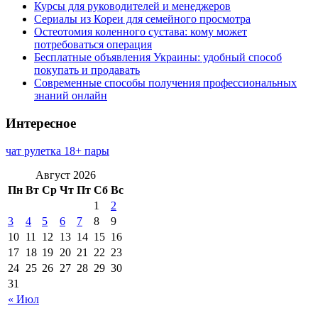
Курсы для руководителей и менеджеров
Сериалы из Кореи для семейного просмотра
Остеотомия коленного сустава: кому может
потребоваться операция
Бесплатные объявления Украины: удобный способ
покупать и продавать
Современные способы получения профессиональных
знаний онлайн
Интересное
чат рулетка 18+ пары
Август 2026
Пн
Вт
Ср
Чт
Пт
Сб
Вс
1
2
3
4
5
6
7
8
9
10
11
12
13
14
15
16
17
18
19
20
21
22
23
24
25
26
27
28
29
30
31
« Июл