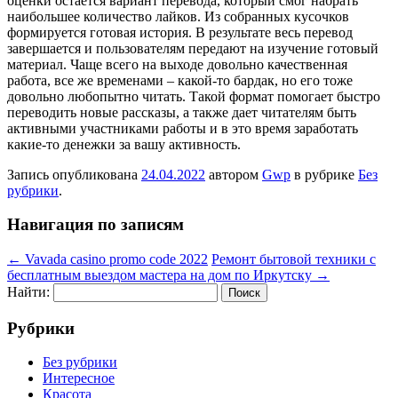
оценки остается вариант перевода, который смог набрать
наибольшее количество лайков. Из собранных кусочков
формируется готовая история. В результате весь перевод
завершается и пользователям передают на изучение готовый
материал. Чаще всего на выходе довольно качественная
работа, все же временами – какой-то бардак, но его тоже
довольно любопытно читать. Такой формат помогает быстро
переводить новые рассказы, а также дает читателям быть
активными участниками работы и в это время заработать
какие-то денежки за вашу активность.
Запись опубликована
24.04.2022
автором
Gwp
в рубрике
Без
рубрики
.
Навигация по записям
←
Vavada casino promo code 2022
Ремонт бытовой техники с
бесплатным выездом мастера на дом по Иркутску
→
Найти:
Рубрики
Без рубрики
Интересное
Красота