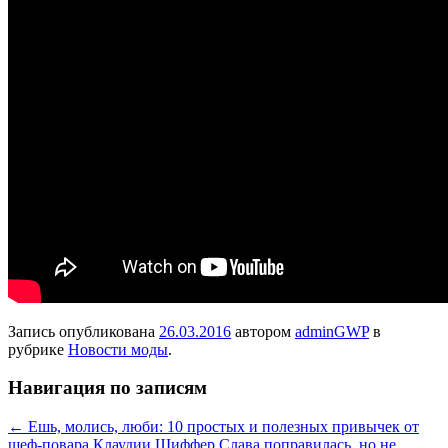
Запись опубликована
26.03.2016
автором
adminGWP
в
рубрике
Новости моды
.
Навигация по записям
←
Ешь, молись, люби: 10 простых и полезных привычек от
шеф-повара Клаудии Шиффер
Слава поправилась, но не