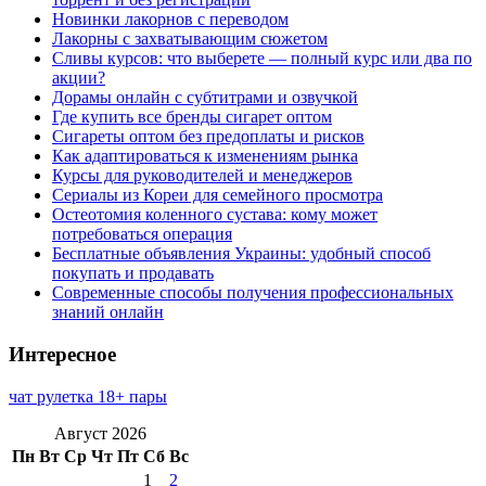
Новинки лакорнов с переводом
Лакорны с захватывающим сюжетом
Сливы курсов: что выберете — полный курс или два по
акции?
Дорамы онлайн с субтитрами и озвучкой
Где купить все бренды сигарет оптом
Сигареты оптом без предоплаты и рисков
Как адаптироваться к изменениям рынка
Курсы для руководителей и менеджеров
Сериалы из Кореи для семейного просмотра
Остеотомия коленного сустава: кому может
потребоваться операция
Бесплатные объявления Украины: удобный способ
покупать и продавать
Современные способы получения профессиональных
знаний онлайн
Интересное
чат рулетка 18+ пары
Август 2026
Пн
Вт
Ср
Чт
Пт
Сб
Вс
1
2