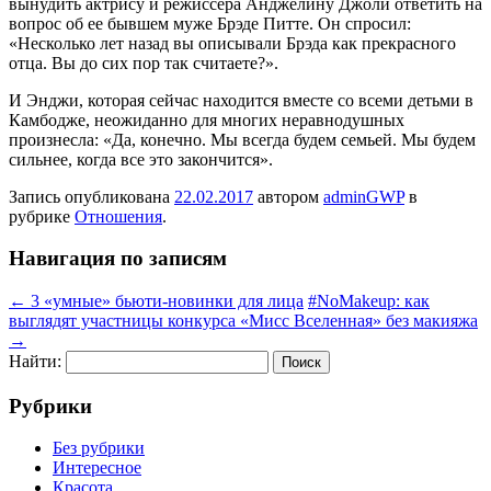
вынудить актрису и режиссера Анджелину Джоли ответить на
вопрос об ее бывшем муже Брэде Питте. Он спросил:
«Несколько лет назад вы описывали Брэда как прекрасного
отца. Вы до сих пор так считаете?».
И Энджи, которая сейчас находится вместе со всеми детьми в
Камбодже, неожиданно для многих неравнодушных
произнесла: «Да, конечно. Мы всегда будем семьей. Мы будем
сильнее, когда все это закончится».
Запись опубликована
22.02.2017
автором
adminGWP
в
рубрике
Отношения
.
Навигация по записям
←
3 «умные» бьюти-новинки для лица
#NoMakeup: как
выглядят участницы конкурса «Мисс Вселенная» без макияжа
→
Найти:
Рубрики
Без рубрики
Интересное
Красота