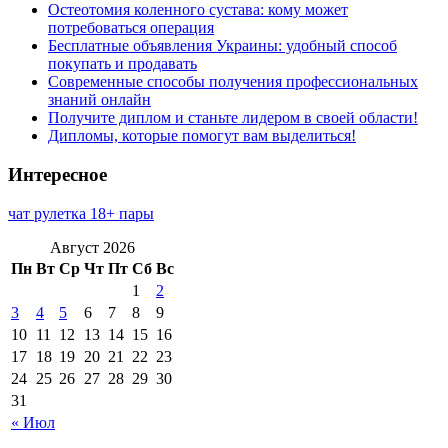
Остеотомия коленного сустава: кому может
потребоваться операция
Бесплатные объявления Украины: удобный способ
покупать и продавать
Современные способы получения профессиональных
знаний онлайн
Получите диплом и станьте лидером в своей области!
Дипломы, которые помогут вам выделиться!
Интересное
чат рулетка 18+ пары
Август 2026
Пн
Вт
Ср
Чт
Пт
Сб
Вс
1
2
3
4
5
6
7
8
9
10
11
12
13
14
15
16
17
18
19
20
21
22
23
24
25
26
27
28
29
30
31
« Июл