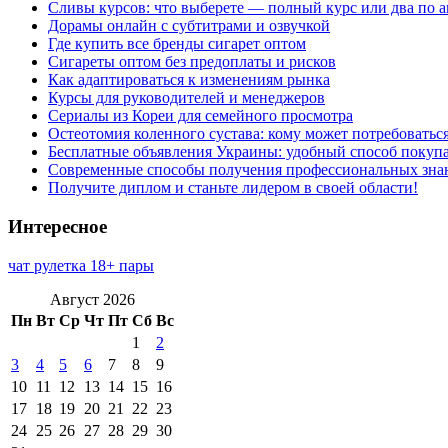
Сливы курсов: что выберете — полный курс или два по 
Дорамы онлайн с субтитрами и озвучкой
Где купить все бренды сигарет оптом
Сигареты оптом без предоплаты и рисков
Как адаптироваться к изменениям рынка
Курсы для руководителей и менеджеров
Сериалы из Кореи для семейного просмотра
Остеотомия коленного сустава: кому может потребоватьс
Бесплатные объявления Украины: удобный способ покупа
Современные способы получения профессиональных зна
Получите диплом и станьте лидером в своей области!
Интересное
чат рулетка 18+ пары
Август 2026
Пн
Вт
Ср
Чт
Пт
Сб
Вс
1
2
3
4
5
6
7
8
9
10
11
12
13
14
15
16
17
18
19
20
21
22
23
24
25
26
27
28
29
30