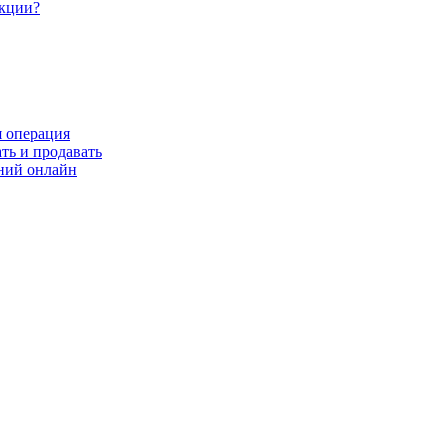
акции?
я операция
ть и продавать
ний онлайн