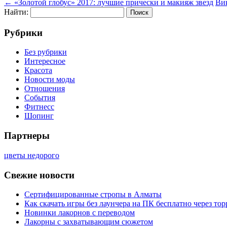
←
«Золотой глобус» 2017: лучшие прически и макияж звезд
Вик
Найти:
Рубрики
Без рубрики
Интересное
Красота
Новости моды
Отношения
События
Фитнесс
Шопинг
Партнеры
цветы недорого
Свежие новости
Сертифицированные стропы в Алматы
Как скачать игры без лаунчера на ПК бесплатно через тор
Новинки лакорнов с переводом
Лакорны с захватывающим сюжетом