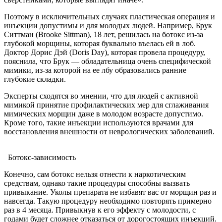
Поэтому в исключительных случаях пластическая операция и
инъекции допустимы и для молодых людей. Например, Брук
Ситтман (Brooke Sittman), 18 лет, решилась на ботокс из-за
глубокой морщины, которая буквально въелась ей в лоб.
Доктор Дорис Дэй (Doris Day), которая провела процедуру,
пояснила, что Брук — обладательница очень специфической
мимики, из-за которой на ее лбу образовались ранние
глубокие складки.
Эксперты сходятся во мнении, что для людей с активной
мимикой принятие профилактических мер для сглаживания
мимических морщин даже в молодом возрасте допустимо.
Кроме того, такие инъекции используются врачами для
восстановления внешности от неврологических заболеваний.
Ботокс-зависимость
Конечно, сам ботокс нельзя отнести к наркотическим
средствам, однако такие процедуры способны вызвать
привыкание. Уколы препарата не избавят вас от морщин раз и
навсегда. Такую процедуру необходимо повторять примерно
раз в 4 месяца. Привыкнув к его эффекту с молодости, с
годами будет сложнее отказаться от дорогостоящих инъекций.