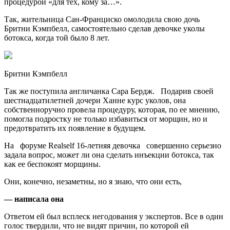
процедурой «для тех, кому за…».
Так, жительница Сан-Франциско омолодила свою дочь
Бритни Кэмпбелл, самостоятельно cделав девочке уколы
ботокса, когда той было 8 лет.
Бритни Кэмпбелл
Так же поступила англичанка Сара Бердж. Подарив своей
шестнадцатилетней дочери Ханне курс уколов, она
собственноручно провела процедуру, которая, по ее мнению,
помогла подростку не только избавиться от морщин, но и
предотвратить их появление в будущем.
На форуме Realself 16-летняя девочка совершенно серьезно
задала вопрос, может ли она сделать инъекции ботокса, так
как ее беспокоят морщины.
Они, конечно, незаметны, но я знаю, что они есть,
— написала она
Ответом ей был всплеск негодования у экспертов. Все в один
голос твердили, что не видят причин, по которой ей