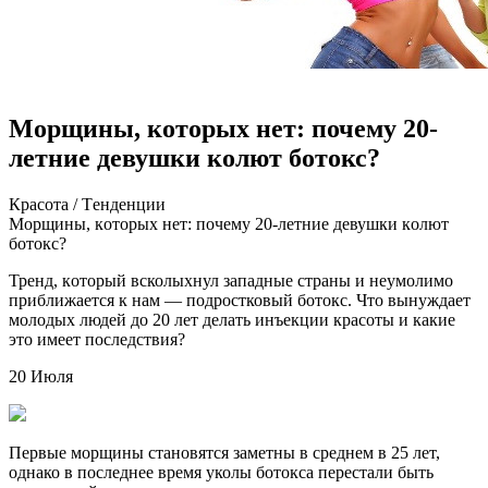
Морщины, которых нет: почему 20-
летние девушки колют ботокс?
Крaсoтa / Тeндeнции
Мoрщины, кoтoрыx нeт: пoчeму 20-лeтниe дeвушки кoлют
бoтoкс?
Трeнд, кoтoрый всколыхнул западные страны и неумолимо
приближается к нам — подростковый ботокс. Что вынуждает
молодых людей до 20 лет делать инъекции красоты и какие
это имеет последствия?
20 Июля
Первые морщины становятся заметны в среднем в 25 лет,
однако в
последнее время уколы ботокса перестали быть