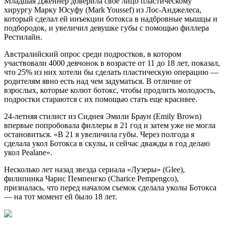
Младшая Дженнер доверила свое лицо пластическому
хирургу Марку Юсуфу (Mark Youssef) из Лос-Анджелеса,
который сделал ей инъекции ботокса в надбровные мышцы и
подбородок, и увеличил девушке губы с помощью филлера
Рестилайн.
Австралийский опрос среди подростков, в котором
участвовали 4000 девчонок в возрасте от 11 до 18 лет, показал,
что 25% из них хотели бы сделать пластическую операцию —
родителям явно есть над чем задуматься. В отличие от
взрослых, которые колют ботокс, чтобы продлить молодость,
подростки стараются с их помощью стать еще красивее.
24-летняя стилист из Сиднея Эмили Браун (Emily Brown)
впервые попробовала филлеры в 21 год и затем уже не могла
остановиться. «В 21 я увеличила губы. Через полгода я
сделала укол Ботокса в скулы, и сейчас дважды в год делаю
укол Pealane».
Несколько лет назад звезда сериала «Лузеры» (Glee),
филипинка Чарис Пемпенгко (Charice Pempengco),
призналась, что перед началом съемок сделала уколы Ботокса
— на тот момент ей было 18 лет.