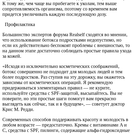
К тому же, чем чаще вы прибегаете к уколам, тем выше
сопротивляемость организма, поэтому со временем вам
придется увеличивать каждую последующую дозу.
Профилактика
Большинство экспертов форума Realself сходятся во мнении,
что использование ботокса подростками недопустимо, но
если их действительно беспокоят проблемы с внешностью, то
на данном этапе достаточно соблюдать простые правила ухода
за кожей.
«Исходя из исключительно косметических соображений,
ботокс совершенно не подходит для молодых людей и тем
более подростков. Раз ступив на эту дорожку, вы окажетесь
зависимы от косметических операций. Я рекомендую
придерживаться элементарных правил — не курите,
используйте средства с SPF-защитой, высыпайтесь. Вы не
поверите, но эти простые шаги помогут вам прекрасно
выглядеть как сейчас, так и в будущем», — советует доктор
Крис М. Редди.
Современных способов поддерживать красоту и молодость в
любом возрасте — предостаточно. Кремы с витаминами A и
C, средства с SPF, пилинги, содержащие альфа-гидроксидные