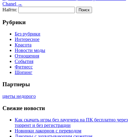
Chanel
→
Найти:
Рубрики
Без рубрики
Интересное
Красота
Новости моды
Отношения
События
Фитнесс
Шопинг
Партнеры
цветы недорого
Свежие новости
Как скачать игры без лаунчера на ПК бесплатно через
торрент и без регистрации
Новинки лакорнов с переводом
Лакорны с захватывающим сюжетом