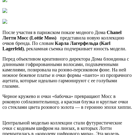
После участия в парижском показе модного Дома
Chanel
Лотти Мосс (Lottie Moss)
представила новую коллекцию
очков бренда. По словам
Карла Лагерфельда (Karl
Lagerfeld)
, рекламная съемка подчеркивает юность модели.
Перед объективом креативного директора Дома блондинка с
длинными гофрированными волосами, подхваченными
камелиями, позировала на розово-персиковом фоне. На ней
нежное бежевое платье и очки формы «панто» из прозрачного
ацетата, которые идеально гармонируют с ее голубыми
глазами.
Черное кружево и очки «бабочка» превращают Мосс в
роковую соблазнительницу, а красная блузка и круглые очки
со стеклами цвета розового золота — в героиню эпохи хиппи.
Центральной моделью коллекции стали футуристические
очки с кодовым шифром на линзах, в которых Лотти
превратилась в «королеву цифрового мира». Эта модель