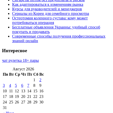
Как адаптироваться к изменениям рынка
Курсы для руководителей и менеджеров
Сериалы из Кореи для семейного просмотра
Остеотомия коленного сустава: кому может
потребоваться операция
Бесплатные объявления Украины: удобный способ
покупать и продавать
Современные способы получения профессиональных
знаний онлайн
Интересное
чат рулетка 18+ пары
Август 2026
Пн
Вт
Ср
Чт
Пт
Сб
Вс
1
2
3
4
5
6
7
8
9
10
11
12
13
14
15
16
17
18
19
20
21
22
23
24
25
26
27
28
29
30
31