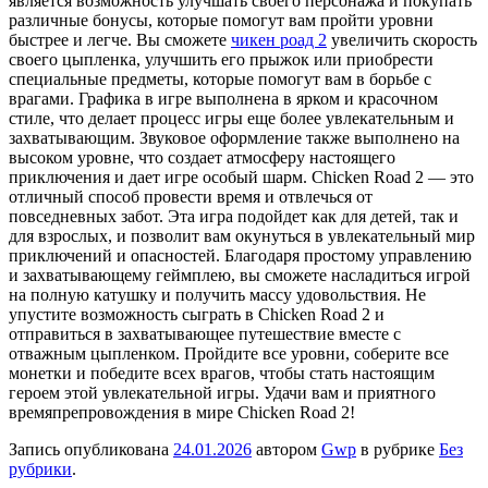
является возможность улучшать своего персонажа и покупать
различные бонусы, которые помогут вам пройти уровни
быстрее и легче. Вы сможете
чикен роад 2
увеличить скорость
своего цыпленка, улучшить его прыжок или приобрести
специальные предметы, которые помогут вам в борьбе с
врагами. Графика в игре выполнена в ярком и красочном
стиле, что делает процесс игры еще более увлекательным и
захватывающим. Звуковое оформление также выполнено на
высоком уровне, что создает атмосферу настоящего
приключения и дает игре особый шарм. Chicken Road 2 — это
отличный способ провести время и отвлечься от
повседневных забот. Эта игра подойдет как для детей, так и
для взрослых, и позволит вам окунуться в увлекательный мир
приключений и опасностей. Благодаря простому управлению
и захватывающему геймплею, вы сможете насладиться игрой
на полную катушку и получить массу удовольствия. Не
упустите возможность сыграть в Chicken Road 2 и
отправиться в захватывающее путешествие вместе с
отважным цыпленком. Пройдите все уровни, соберите все
монетки и победите всех врагов, чтобы стать настоящим
героем этой увлекательной игры. Удачи вам и приятного
времяпрепровождения в мире Chicken Road 2!
Запись опубликована
24.01.2026
автором
Gwp
в рубрике
Без
рубрики
.