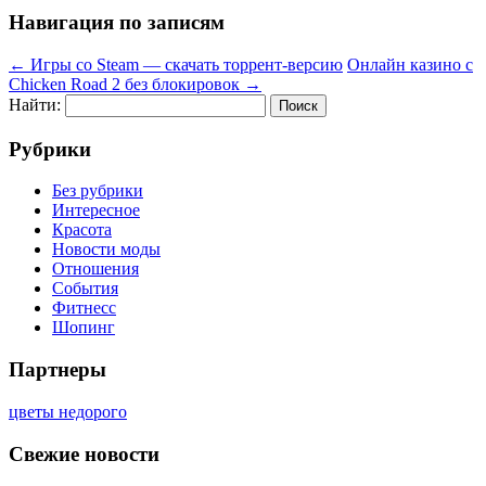
Навигация по записям
←
Игры со Steam — скачать торрент-версию
Онлайн казино с
Chicken Road 2 без блокировок
→
Найти:
Рубрики
Без рубрики
Интересное
Красота
Новости моды
Отношения
События
Фитнесс
Шопинг
Партнеры
цветы недорого
Свежие новости