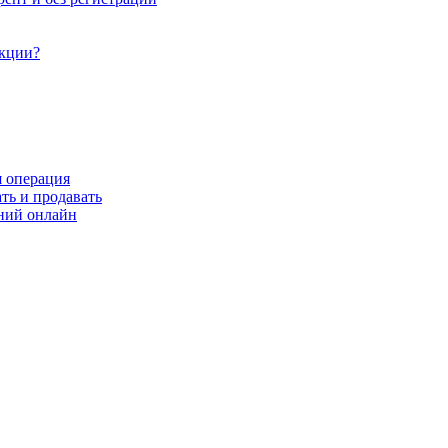
акции?
я операция
ть и продавать
ний онлайн