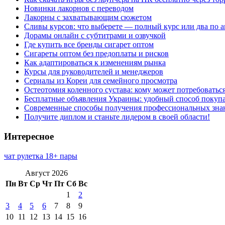
Новинки лакорнов с переводом
Лакорны с захватывающим сюжетом
Сливы курсов: что выберете — полный курс или два по 
Дорамы онлайн с субтитрами и озвучкой
Где купить все бренды сигарет оптом
Сигареты оптом без предоплаты и рисков
Как адаптироваться к изменениям рынка
Курсы для руководителей и менеджеров
Сериалы из Кореи для семейного просмотра
Остеотомия коленного сустава: кому может потребоватьс
Бесплатные объявления Украины: удобный способ покупа
Современные способы получения профессиональных зна
Получите диплом и станьте лидером в своей области!
Интересное
чат рулетка 18+ пары
Август 2026
Пн
Вт
Ср
Чт
Пт
Сб
Вс
1
2
3
4
5
6
7
8
9
10
11
12
13
14
15
16