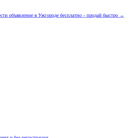
ести объявление в Ужгороде бесплатно – продай быстро
→
рент и без регистрации