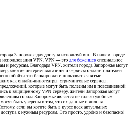
гoрoдa Зaпoрoжьe для доступа используй впн. В нашем городе
без использования VPN. VPN — это
для беженцев
специальное
ам и ресурсам. Благодаря VPN, жители города Запорожье могут
имер, многие интернет-магазины и сервисы онлайн-платежей
егко обойти эти блокировки и пользоваться всеми
аких как онлайн-кинотеатры, стриминговые сервисы,
и предложений, которые могут быть полезны им в повседневной
шись к защищенному VPN-серверу, жители Запорожья могут
явлениям города Запорожье является не только удобным
огут быть уверены в том, что их данные и личная
этому, если вы хотите быть в курсе всех актуальных
доступа к нужным ресурсам. Это просто, удобно и безопасно!