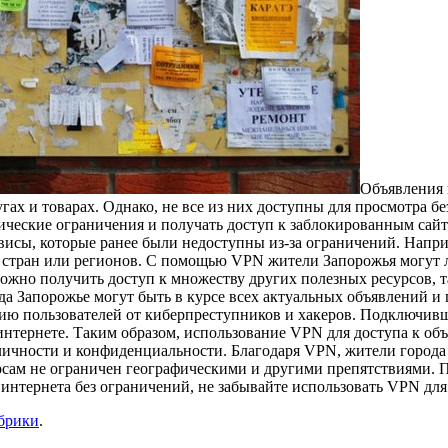
Oбъявлeния 
гах и товарах. Однако, не все из них доступны для просмотра 
фические ограничения и получать доступ к заблокированным сайт
рвисы, которые ранее были недоступны из-за ограничений. Напр
 стран или регионов. С помощью VPN жители Запорожья могут л
жно получить доступ к множеству других полезных ресурсов, т
ода Запорожье могут быть в курсе всех актуальных объявлений 
ию пользователей от киберпреступников и хакеров. Подключив
интернете. Таким образом, использование VPN для доступа к объ
чности и конфиденциальности. Благодаря VPN, жители города м
сам не ограничен географическими и другими препятствиями. По
интернета без ограничений, не забывайте использовать VPN для 
убрики
.