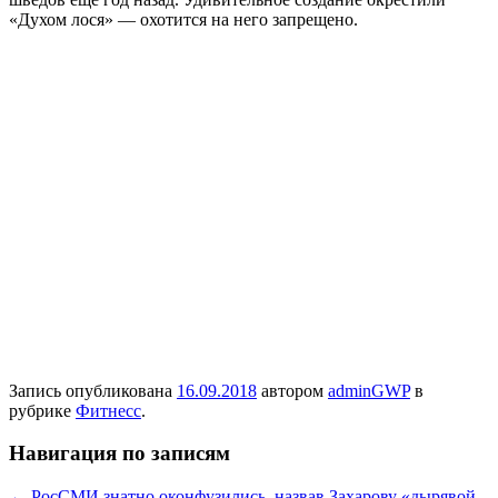
«Духом лося» — охотится на него запрещено.
Запись опубликована
16.09.2018
автором
adminGWP
в
рубрике
Фитнесс
.
Навигация по записям
←
РосСМИ знатно оконфузились, назвав Захарову «дырявой