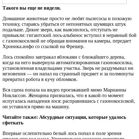
Такого вы еще не видели.
Домашние животные просто не любят пылесосы и похожую
технику, стараясь убраться от непонятных шумящих штук
подальше. Дикие звери, как выяснилось, отступать не
привыкли: гигантский лось-альбинос вступил в неравный бой
с газонокосилкой не обращая внимания на камеры, передает
Хроника.инфо со
ссылкой на Фрешер.
Лось спокойно завтракал яблоками с ближайшего дерева,
когда на него вывернула автоматизированная газонокосилка,
установленная владельцами участка. Зверь не раздумывал ни
мгновения — он напал на странный предмет и за полминуты
превратил робота в кучу обломков.
Вся сцена попала на видео проезжавшей мимо Марианны
Никлассон. Женщина призналась, что в какой-то момент
испугалась нападения лося: расправившись с газонокосилкой,
он уставился прямо на машину.
Читайте также: Абсурдные ситуации, которые удалось
сфоткать
Впервые ослепительно белый лось попал в поле зрения
шведов еще год назад. Удивительное создание окрестили