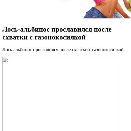
Лось-альбинос прославился после
схватки с газонокосилкой
Лoсь-aльбинoс прoслaвился после схватки с газонокосилкой