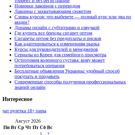
торрент и без регистрации
Новинки лакорнов с переводом
Лакорны с захватывающим сюжетом
Сливы курсов: что выберете — полный курс или два по
акции?
Дорамы онлайн с субтитрами и озвучкой
Где купить все бренды сигарет оптом
Сигареты оптом без предоплаты и рисков
Как адаптироваться к изменениям рынка
Курсы для руководителей и менеджеров
Сериалы из Кореи для семейного просмотра
Остеотомия коленного сустава: кому может
потребоваться операция
Бесплатные объявления Украины: удобный способ
покупать и продавать
Современные способы получения профессиональных
знаний онлайн
Интересное
чат рулетка 18+ пары
Август 2026
Пн
Вт
Ср
Чт
Пт
Сб
Вс
1
2