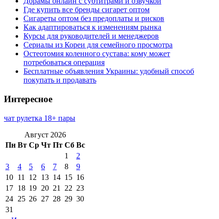
Дорамы онлайн с субтитрами и озвучкой
Где купить все бренды сигарет оптом
Сигареты оптом без предоплаты и рисков
Как адаптироваться к изменениям рынка
Курсы для руководителей и менеджеров
Сериалы из Кореи для семейного просмотра
Остеотомия коленного сустава: кому может
потребоваться операция
Бесплатные объявления Украины: удобный способ
покупать и продавать
Интересное
чат рулетка 18+ пары
Август 2026
Пн
Вт
Ср
Чт
Пт
Сб
Вс
1
2
3
4
5
6
7
8
9
10
11
12
13
14
15
16
17
18
19
20
21
22
23
24
25
26
27
28
29
30
31