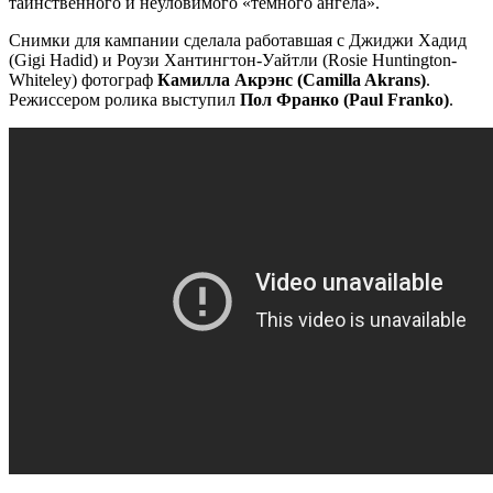
таинственного и неуловимого «темного ангела».
Снимки для кампании сделала работавшая с Джиджи Хадид
(Gigi Hadid) и Роузи Хантингтон-Уайтли (Rosie Huntington-
Whiteley) фотограф
Камилла Акрэнс (Camilla Akrans)
.
Режиссером ролика выступил
Пол Франко (Paul Franko)
.