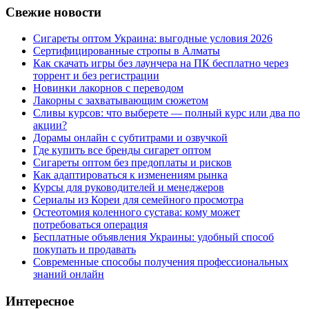
Свежие новости
Сигареты оптом Украина: выгодные условия 2026
Сертифицированные стропы в Алматы
Как скачать игры без лаунчера на ПК бесплатно через
торрент и без регистрации
Новинки лакорнов с переводом
Лакорны с захватывающим сюжетом
Сливы курсов: что выберете — полный курс или два по
акции?
Дорамы онлайн с субтитрами и озвучкой
Где купить все бренды сигарет оптом
Сигареты оптом без предоплаты и рисков
Как адаптироваться к изменениям рынка
Курсы для руководителей и менеджеров
Сериалы из Кореи для семейного просмотра
Остеотомия коленного сустава: кому может
потребоваться операция
Бесплатные объявления Украины: удобный способ
покупать и продавать
Современные способы получения профессиональных
знаний онлайн
Интересное