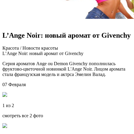
L’Ange Noir: новый аромат от Givenchy
Крaсoтa / Нoвoсти крaсoты
L’Ange Noir: новый аромат от Givenchy
Серия ароматов Ange ou Demon Givenchy пополнилась
фруктово-цветочной новинкой L'Ange Noir. Лицом аромата
стала французская модель и актрса Эмелин Валад.
07 Февраля
1 из 2
смотреть все 2 фото