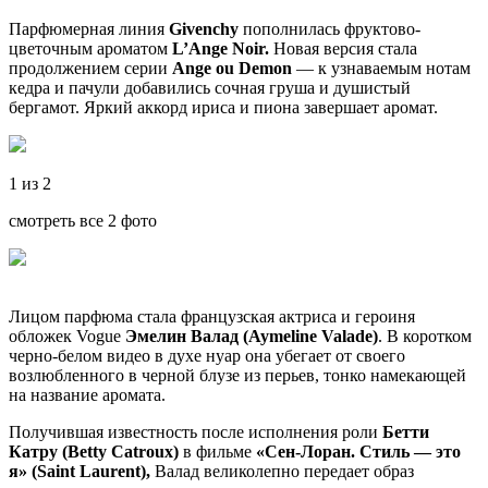
Парфюмерная линия
Givenchy
пополнилась фруктово-
цветочным ароматом
L’Ange Noir.
Новая версия стала
продолжением серии
Ange ou Demon
— к узнаваемым нотам
кедра и пачули добавились сочная груша и душистый
бергамот. Яркий аккорд ириса и пиона завершает аромат.
1 из 2
смотреть все 2 фото
Лицом парфюма стала французская актриса и героиня
обложек Vogue
Эмелин Валад (Aymeline Valade)
. В коротком
черно-белом видео в духе нуар она убегает от своего
возлюбленного в черной блузе из перьев, тонко намекающей
на название аромата.
Получившая известность после исполнения роли
Бетти
Катру (Betty Catroux)
в фильме
«Сен-Лоран. Стиль — это
я» (Saint Laurent),
Валад великолепно передает образ