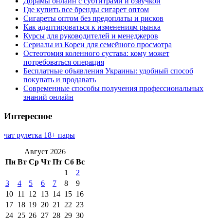
Дорамы онлайн с субтитрами и озвучкой
Где купить все бренды сигарет оптом
Сигареты оптом без предоплаты и рисков
Как адаптироваться к изменениям рынка
Курсы для руководителей и менеджеров
Сериалы из Кореи для семейного просмотра
Остеотомия коленного сустава: кому может
потребоваться операция
Бесплатные объявления Украины: удобный способ
покупать и продавать
Современные способы получения профессиональных
знаний онлайн
Интересное
чат рулетка 18+ пары
Август 2026
Пн
Вт
Ср
Чт
Пт
Сб
Вс
1
2
3
4
5
6
7
8
9
10
11
12
13
14
15
16
17
18
19
20
21
22
23
24
25
26
27
28
29
30