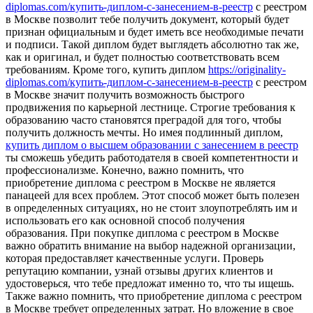
diplomas.com/купить-диплом-с-занесением-в-реестр
с реестром
в Москве позволит тебе получить документ, который будет
признан официальным и будет иметь все необходимые печати
и подписи. Такой диплом будет выглядеть абсолютно так же,
как и оригинал, и будет полностью соответствовать всем
требованиям. Кроме того, купить диплом
https://originality-
diplomas.com/купить-диплом-с-занесением-в-реестр
с реестром
в Москве значит получить возможность быстрого
продвижения по карьерной лестнице. Строгие требования к
образованию часто становятся преградой для того, чтобы
получить должность мечты. Но имея подлинный диплом,
купить диплом о высшем образовании с занесением в реестр
ты сможешь убедить работодателя в своей компетентности и
профессионализме. Конечно, важно помнить, что
приобретение диплома с реестром в Москве не является
панацеей для всех проблем. Этот способ может быть полезен
в определенных ситуациях, но не стоит злоупотреблять им и
использовать его как основной способ получения
образования. При покупке диплома с реестром в Москве
важно обратить внимание на выбор надежной организации,
которая предоставляет качественные услуги. Проверь
репутацию компании, узнай отзывы других клиентов и
удостоверься, что тебе предложат именно то, что ты ищешь.
Также важно помнить, что приобретение диплома с реестром
в Москве требует определенных затрат. Но вложение в свое