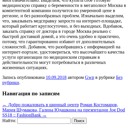
многозначительно. Выделим, что купить себе готовую
медицинскую справку о беременности в мегаполисе Москва в
компетентной компании получится по умеренной цене в
регионе, и без разнообразных проблем. Изначально выделим,
что, заказывать медсправку запросто на интернет-площадке,
который работает круглосуточно, и без выходных. Вдобавок,
заказать справку от доктора в городе Москва реально с
быстрой доставкой домой, а это очень удобно и практично,
потому, что гарантированно избавит от дополнительных
сложностей. Добавим, что разобравшись с информацией на
интернет-портале, удостовериться, что высочайшего качества
услуги организации по медицинским справкам в
действительности могут потребоваться в различных
жизненных ситуациях.
Запись опубликована
10.09.2018
автором
Gwp
в рубрике
Без
рубрики
.
Навигация по записям
←
Добро пожаловать в шинный центр
Роман Костомаров,
Мария Шумакова, Галина Юдашкина на презентации Jog Dod
SS18 :: FashionBank
→
Найти: