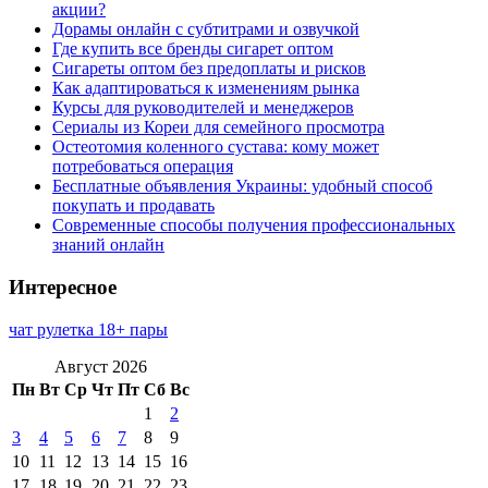
акции?
Дорамы онлайн с субтитрами и озвучкой
Где купить все бренды сигарет оптом
Сигареты оптом без предоплаты и рисков
Как адаптироваться к изменениям рынка
Курсы для руководителей и менеджеров
Сериалы из Кореи для семейного просмотра
Остеотомия коленного сустава: кому может
потребоваться операция
Бесплатные объявления Украины: удобный способ
покупать и продавать
Современные способы получения профессиональных
знаний онлайн
Интересное
чат рулетка 18+ пары
Август 2026
Пн
Вт
Ср
Чт
Пт
Сб
Вс
1
2
3
4
5
6
7
8
9
10
11
12
13
14
15
16
17
18
19
20
21
22
23