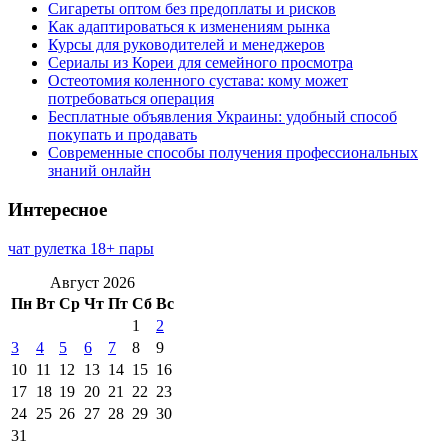
Сигареты оптом без предоплаты и рисков
Как адаптироваться к изменениям рынка
Курсы для руководителей и менеджеров
Сериалы из Кореи для семейного просмотра
Остеотомия коленного сустава: кому может
потребоваться операция
Бесплатные объявления Украины: удобный способ
покупать и продавать
Современные способы получения профессиональных
знаний онлайн
Интересное
чат рулетка 18+ пары
Август 2026
Пн
Вт
Ср
Чт
Пт
Сб
Вс
1
2
3
4
5
6
7
8
9
10
11
12
13
14
15
16
17
18
19
20
21
22
23
24
25
26
27
28
29
30
31