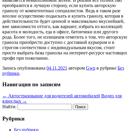
выявляется невыполнимой затеей. В реалии все полностью
преобразится в лучшую сторону, если купить авторскую
гранолу от компетентных специалистов. Ведь в таком разе
вполне осуществимо подыскать и купить гранолу, которая в
действительности будет ценной и максимально вкуснейшей,
вне зависимости оттого, как вариант, избрать из коллекций:
красота и молодость, еда в офисе, батончики или другого
рода. Более того, не излишним отметить о том, что авторскую
гранола приобрести доступно с доставкой курьером и в
строгом соответствии с индивидуальным вкусом, стоит
просто выбрать базы гранолы на интернет-ресурсе настоящих
профи при пожелании.
Запись опубликована
04.11.2021
автором
Gwp
в рубрике
Без
рубрики
.
Навигация по записям
←
Автострахование для водителей автомобилей
Видео для
взрослых
→
Найти:
Рубрики
Без рубрики