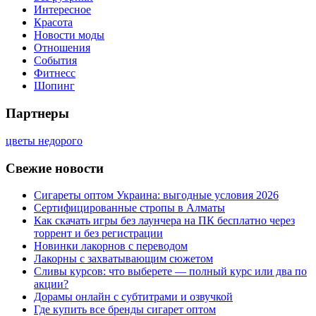
Интересное
Красота
Новости моды
Отношения
События
Фитнесс
Шопинг
Партнеры
цветы недорого
Свежие новости
Сигареты оптом Украина: выгодные условия 2026
Сертифицированные стропы в Алматы
Как скачать игры без лаунчера на ПК бесплатно через
торрент и без регистрации
Новинки лакорнов с переводом
Лакорны с захватывающим сюжетом
Сливы курсов: что выберете — полный курс или два по
акции?
Дорамы онлайн с субтитрами и озвучкой
Где купить все бренды сигарет оптом