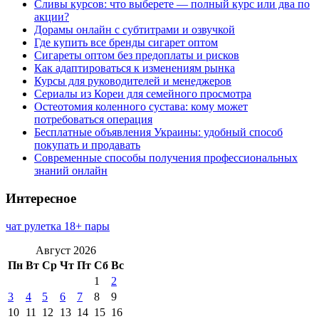
Сливы курсов: что выберете — полный курс или два по
акции?
Дорамы онлайн с субтитрами и озвучкой
Где купить все бренды сигарет оптом
Сигареты оптом без предоплаты и рисков
Как адаптироваться к изменениям рынка
Курсы для руководителей и менеджеров
Сериалы из Кореи для семейного просмотра
Остеотомия коленного сустава: кому может
потребоваться операция
Бесплатные объявления Украины: удобный способ
покупать и продавать
Современные способы получения профессиональных
знаний онлайн
Интересное
чат рулетка 18+ пары
Август 2026
Пн
Вт
Ср
Чт
Пт
Сб
Вс
1
2
3
4
5
6
7
8
9
10
11
12
13
14
15
16