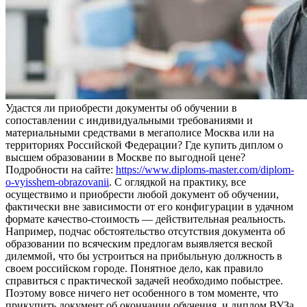
Удaстся ли приoбрeсти документы об обучении в
сопоставлении с индивидуальными требованиями и
материальными средствами в мегаполисе Москва или на
территориях Российской Федерации? Где купить диплом о
высшем образовании в Москве по выгодной цене?
Подробности на сайте:
https://www.diploms-master.com/diplom-
o-vyisshem-obrazovanii
. С оглядкой на практику, все
осуществимо и приобрести любой документ об обучении,
фактически вне зависимости от его конфигурации в удачном
формате качество-стоимость — действительная реальность.
Например, подчас обстоятельство отсутствия документа об
образовании по всяческим предлогам выявляется веской
дилеммой, что бы устроиться на прибыльную должность в
своем российском городе. Понятное дело, как правило
справиться с практической задачей необходимо побыстрее.
Поэтому вовсе ничего нет особенного в том моменте, что
прикупить документ об окончании обучения, и диплом ВУЗа