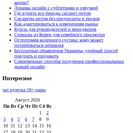
акции?
Дорамы онлайн с субтитрами и озвучкой
Где купить все бренды сигарет оптом
Сигареты оптом без предоплаты и рисков
Как адаптироваться к изменениям рынка
Курсы для руководителей и менеджеров
Сериалы из Кореи для семейного просмотра
Остеотомия коленного сустава: кому может
потребоваться операция
Бесплатные объявления Украины: удобный способ
покупать и продавать
Современные способы получения профессиональных
знаний онлайн
Интересное
чат рулетка 18+ пары
Август 2026
Пн
Вт
Ср
Чт
Пт
Сб
Вс
1
2
3
4
5
6
7
8
9
10
11
12
13
14
15
16
17
18
19
20
21
22
23