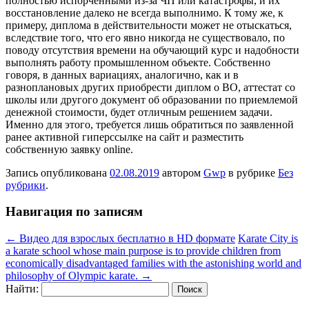
полностью испорченными из-за ЧП или катастрофы, и их
восстановление далеко не всегда выполнимо. К тому же, к
примеру, диплома в действительности может не отыскаться,
вследствие того, что его явно никогда не существовало, по
поводу отсутствия времени на обучающий курс и надобности
выполнять работу промышленном объекте. Собственно
говоря, в данных вариациях, аналогично, как и в
разноплановых других приобрести диплом о ВО, аттестат со
школы или другого документ об образовании по приемлемой
денежной стоимости, будет отличным решением задачи.
Именно для этого, требуется лишь обратиться по заявленной
ранее активной гиперссылке на сайт и разместить
собственную заявку online.
Запись опубликована
02.08.2019
автором
Gwp
в рубрике
Без
рубрики
.
Навигация по записям
←
Видео для взрослых бесплатно в HD формате
Karate City is
a karate school whose main purpose is to provide children from
economically disadvantaged families with the astonishing world and
philosophy of Olympic karate.
→
Найти: