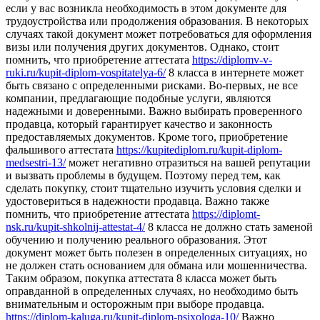
если у вас возникла необходимость в этом документе для
трудоустройства или продолжения образования. В некоторых
случаях такой документ может потребоваться для оформления
визы или получения других документов. Однако, стоит
помнить, что приобретение аттестата
https://diplomv-v-
ruki.ru/kupit-diplom-vospitatelya-6/
8 класса в интернете может
быть связано с определенными рисками. Во-первых, не все
компании, предлагающие подобные услуги, являются
надежными и доверенными. Важно выбирать проверенного
продавца, который гарантирует качество и законность
предоставляемых документов. Кроме того, приобретение
фальшивого аттестата
https://kupitediplom.ru/kupit-diplom-
medsestri-13/
может негативно отразиться на вашей репутации
и вызвать проблемы в будущем. Поэтому перед тем, как
сделать покупку, стоит тщательно изучить условия сделки и
удостовериться в надежности продавца. Важно также
помнить, что приобретение аттестата
https://diplomt-
nsk.ru/kupit-shkolnij-attestat-4/
8 класса не должно стать заменой
обучению и получению реального образования. Этот
документ может быть полезен в определенных ситуациях, но
не должен стать основанием для обмана или мошенничества.
Таким образом, покупка аттестата 8 класса может быть
оправданной в определенных случаях, но необходимо быть
внимательным и осторожным при выборе продавца.
https://diplom-kaluga.ru/kupit-diplom-psixologa-10/
Важно