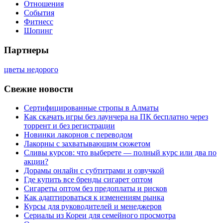
Отношения
События
Фитнесс
Шопинг
Партнеры
цветы недорого
Свежие новости
Сертифицированные стропы в Алматы
Как скачать игры без лаунчера на ПК бесплатно через
торрент и без регистрации
Новинки лакорнов с переводом
Лакорны с захватывающим сюжетом
Сливы курсов: что выберете — полный курс или два по
акции?
Дорамы онлайн с субтитрами и озвучкой
Где купить все бренды сигарет оптом
Сигареты оптом без предоплаты и рисков
Как адаптироваться к изменениям рынка
Курсы для руководителей и менеджеров
Сериалы из Кореи для семейного просмотра