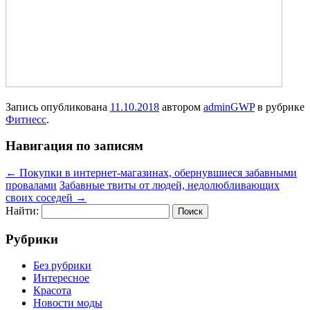
Запись опубликована
11.10.2018
автором
adminGWP
в рубрике
Фитнесс
.
Навигация по записям
←
Покупки в интернет-магазинах, обернувшиеся забавными
провалами
Забавные твиты от людей, недолюбливающих
своих соседей
→
Найти:
Рубрики
Без рубрики
Интересное
Красота
Новости моды