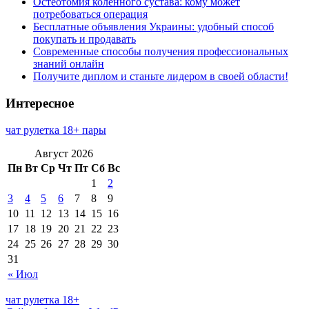
Остеотомия коленного сустава: кому может
потребоваться операция
Бесплатные объявления Украины: удобный способ
покупать и продавать
Современные способы получения профессиональных
знаний онлайн
Получите диплом и станьте лидером в своей области!
Интересное
чат рулетка 18+ пары
Август 2026
Пн
Вт
Ср
Чт
Пт
Сб
Вс
1
2
3
4
5
6
7
8
9
10
11
12
13
14
15
16
17
18
19
20
21
22
23
24
25
26
27
28
29
30
31
« Июл
чат рулетка 18+