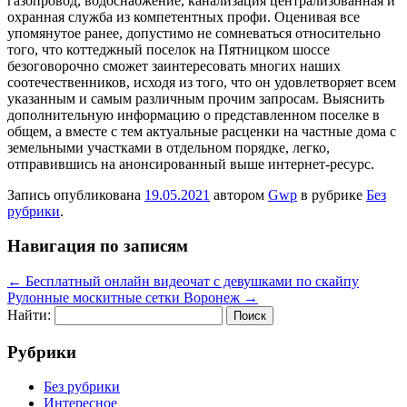
газопровод, водоснабжение, канализация централизованная и
охранная служба из компетентных профи. Оценивая все
упомянутое ранее, допустимо не сомневаться относительно
того, что коттеджный поселок на Пятницком шоссе
безоговорочно сможет заинтересовать многих наших
соотечественников, исходя из того, что он удовлетворяет всем
указанным и самым различным прочим запросам. Выяснить
дополнительную информацию о представленном поселке в
общем, а вместе с тем актуальные расценки на частные дома с
земельными участками в отдельном порядке, легко,
отправившись на анонсированный выше интернет-ресурс.
Запись опубликована
19.05.2021
автором
Gwp
в рубрике
Без
рубрики
.
Навигация по записям
←
Бесплатный онлайн видеочат с девушками по скайпу
Рулонные москитные сетки Воронеж
→
Найти:
Рубрики
Без рубрики
Интересное