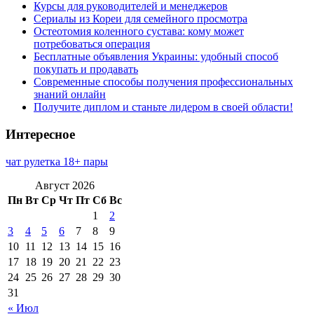
Курсы для руководителей и менеджеров
Сериалы из Кореи для семейного просмотра
Остеотомия коленного сустава: кому может
потребоваться операция
Бесплатные объявления Украины: удобный способ
покупать и продавать
Современные способы получения профессиональных
знаний онлайн
Получите диплом и станьте лидером в своей области!
Интересное
чат рулетка 18+ пары
Август 2026
Пн
Вт
Ср
Чт
Пт
Сб
Вс
1
2
3
4
5
6
7
8
9
10
11
12
13
14
15
16
17
18
19
20
21
22
23
24
25
26
27
28
29
30
31
« Июл