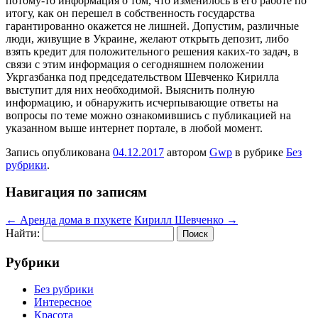
потому-то информация о том, что изменилось в его работе по
итогу, как он перешел в собственность государства
гарантированно окажется не лишней. Допустим, различные
люди, живущие в Украине, желают открыть депозит, либо
взять кредит для положительного решения каких-то задач, в
связи с этим информация о сегодняшнем положении
Укргазбанка под председательством Шевченко Кирилла
выступит для них необходимой. Выяснить полную
информацию, и обнаружить исчерпывающие ответы на
вопросы по теме можно ознакомившись с публикацией на
указанном выше интернет портале, в любой момент.
Запись опубликована
04.12.2017
автором
Gwp
в рубрике
Без
рубрики
.
Навигация по записям
←
Аренда дома в пхукете
Кирилл Шевченко
→
Найти:
Рубрики
Без рубрики
Интересное
Красота