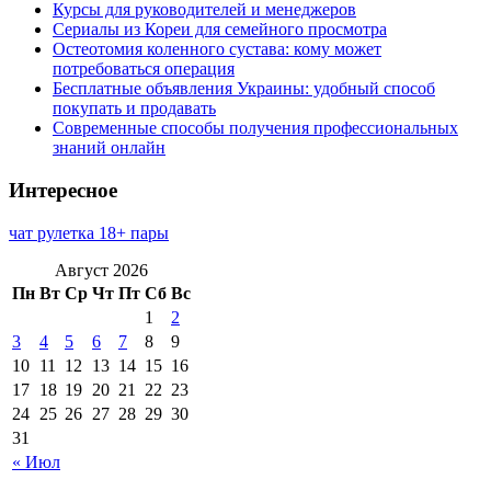
Курсы для руководителей и менеджеров
Сериалы из Кореи для семейного просмотра
Остеотомия коленного сустава: кому может
потребоваться операция
Бесплатные объявления Украины: удобный способ
покупать и продавать
Современные способы получения профессиональных
знаний онлайн
Интересное
чат рулетка 18+ пары
Август 2026
Пн
Вт
Ср
Чт
Пт
Сб
Вс
1
2
3
4
5
6
7
8
9
10
11
12
13
14
15
16
17
18
19
20
21
22
23
24
25
26
27
28
29
30
31
« Июл