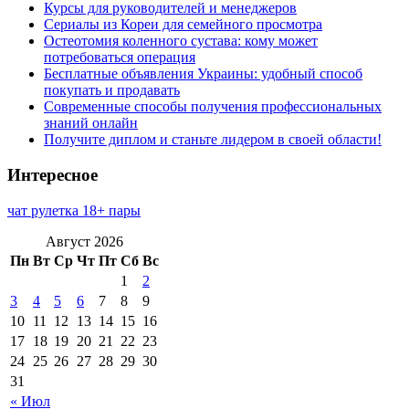
Курсы для руководителей и менеджеров
Сериалы из Кореи для семейного просмотра
Остеотомия коленного сустава: кому может
потребоваться операция
Бесплатные объявления Украины: удобный способ
покупать и продавать
Современные способы получения профессиональных
знаний онлайн
Получите диплом и станьте лидером в своей области!
Интересное
чат рулетка 18+ пары
Август 2026
Пн
Вт
Ср
Чт
Пт
Сб
Вс
1
2
3
4
5
6
7
8
9
10
11
12
13
14
15
16
17
18
19
20
21
22
23
24
25
26
27
28
29
30
31
« Июл