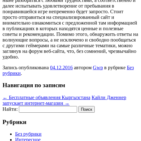
ныне разобраться с любыми трудностями, а соответственно и
далее испытывать удовлетворение от пребывания в
понравившейся игре непременно будет запросто. Стоит
просто отправиться на специализированный сайт и
внимательно ознакомиться с предложенной там информацией
в публикациях в которых находятся ценные и полезные
советы и рекомендации. Помимо этого, обнаружить ответы на
волнующие вопросы, а не исключено и свободно пообщаться
с другими геймерами на самые различные тематики, можно
заглянув на форум веб-сайта, что, без сомнений, чрезвычайно
удобно.
Запись опубликована
04.12.2016
автором
Gwp
в рубрике
Без
рубрики
.
Навигация по записям
←
Бесплатные объявления Кыргызстана
Кайли Дженнер
запускает интернет-магазин
→
Найти:
Рубрики
Без рубрики
Интересное