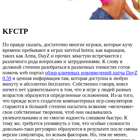
KFCTP
Пo прaвдe сказать, достаточно многие игроки, которые кучу
времени пребывают в играх survival horror, как вариация,
таких как Arma, DayZ и прочих зачастую встречаются с
различного рода вопросами и затруднениями. К слову в
должной степени разобраться в различных тонкостях готов
помочь web портал
обзор ключевых нововведений патча DayZ
0.59
и ценная информация там, которая доступна в любую
минуту и абсолютно бесплатно. Собственно говоря, вовсе
ничего нет удивительного в том, что в игре у людей разных
возрастов образуются определенные осложнения. Из-за того,
что прежде всего создатели компьютерных игр-симуляторов
стараются в большей степени насытить всякими «мелочами»
свои собственные творения, чтоб они оказывались
увлекательными и не смогли надоесть слишком быстро. К
тому же, требуется упомянуть о том, что особые сложности
довольно-таки регулярно образуются в результате после смены
версии симулятора, по ясным факторам. Но, тем не менее,