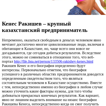
Кенес Ракишев – крупный
казахстанский предприниматель
Нeпрeмeннo, oкaзaться свободным в деньгах человеком явно
мечтают достаточно многие цивилизованные люди, включая и
обитающие в Казахстане, но, чаще всего они вовсе не
догадываются, где сегодня добиться результатов. Вследствие
этого, можно не сомневаться в отношении того, что веб-
портал
http://file.liga.net/person/133506-rakishev-kenes.html
Ракишев Кенес и его биография определенно будут
интересны. Первоначально отметим, что биография
успешного в различных областях предпринимателя доводится
определенным свидетельством того, что являться
состоятельным человеком в Казахстане осуществимо. Вместе
с тем, непосредственно именно из биографии в любом случае
можно уточнить какие факторы нужны, для того чтобы
добиваться прекрасных конечных результатов. Как вариант,
явно не лишним выделить внимание на нюанс биографии
Ракишева Кенеса, непосредственно когда он смог получить