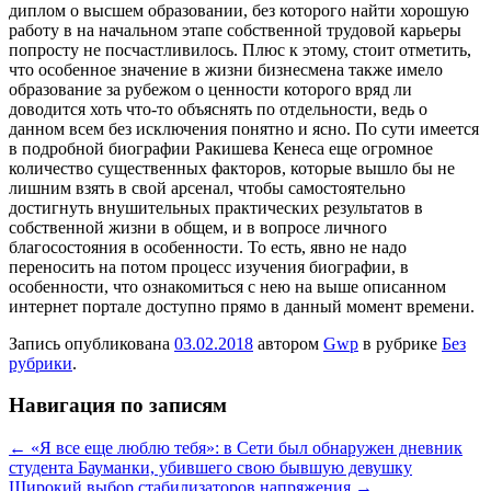
диплом о высшем образовании, без которого найти хорошую
работу в на начальном этапе собственной трудовой карьеры
попросту не посчастливилось. Плюс к этому, стоит отметить,
что особенное значение в жизни бизнесмена также имело
образование за рубежом о ценности которого вряд ли
доводится хоть что-то объяснять по отдельности, ведь о
данном всем без исключения понятно и ясно. По сути имеется
в подробной биографии Ракишева Кенеса еще огромное
количество существенных факторов, которые вышло бы не
лишним взять в свой арсенал, чтобы самостоятельно
достигнуть внушительных практических результатов в
собственной жизни в общем, и в вопросе личного
благосостояния в особенности. То есть, явно не надо
переносить на потом процесс изучения биографии, в
особенности, что ознакомиться с нею на выше описанном
интернет портале доступно прямо в данный момент времени.
Запись опубликована
03.02.2018
автором
Gwp
в рубрике
Без
рубрики
.
Навигация по записям
←
«Я все еще люблю тебя»: в Сети был обнаружен дневник
студента Бауманки, убившего свою бывшую девушку
Широкий выбор стабилизаторов напряжения
→