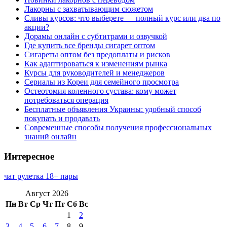
Лакорны с захватывающим сюжетом
Сливы курсов: что выберете — полный курс или два по
акции?
Дорамы онлайн с субтитрами и озвучкой
Где купить все бренды сигарет оптом
Сигареты оптом без предоплаты и рисков
Как адаптироваться к изменениям рынка
Курсы для руководителей и менеджеров
Сериалы из Кореи для семейного просмотра
Остеотомия коленного сустава: кому может
потребоваться операция
Бесплатные объявления Украины: удобный способ
покупать и продавать
Современные способы получения профессиональных
знаний онлайн
Интересное
чат рулетка 18+ пары
Август 2026
Пн
Вт
Ср
Чт
Пт
Сб
Вс
1
2
3
4
5
6
7
8
9