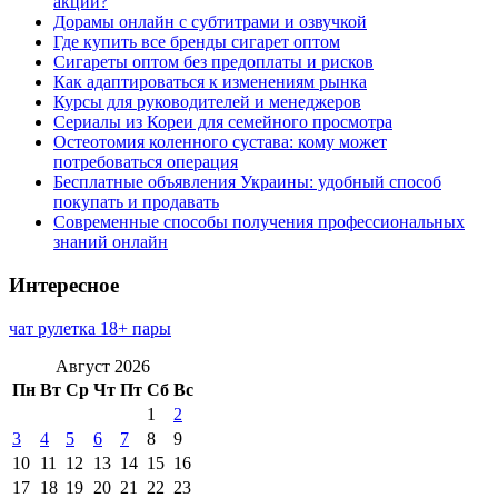
акции?
Дорамы онлайн с субтитрами и озвучкой
Где купить все бренды сигарет оптом
Сигареты оптом без предоплаты и рисков
Как адаптироваться к изменениям рынка
Курсы для руководителей и менеджеров
Сериалы из Кореи для семейного просмотра
Остеотомия коленного сустава: кому может
потребоваться операция
Бесплатные объявления Украины: удобный способ
покупать и продавать
Современные способы получения профессиональных
знаний онлайн
Интересное
чат рулетка 18+ пары
Август 2026
Пн
Вт
Ср
Чт
Пт
Сб
Вс
1
2
3
4
5
6
7
8
9
10
11
12
13
14
15
16
17
18
19
20
21
22
23