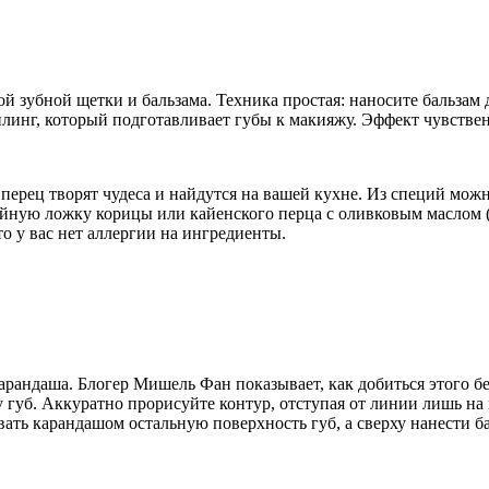
зубной щетки и бальзама. Техника простая: наносите бальзам 
илинг, который подготавливает губы к макияжу. Эффект чувстве
перец творят чудеса и найдутся на вашей кухне. Из специй мож
айную ложку корицы или кайенского перца с оливковым маслом 
то у вас нет аллергии на ингредиенты.
рандаша. Блогер Мишель Фан показывает, как добиться этого бе
у губ. Аккуратно прорисуйте контур, отступая от линии лишь 
овать карандашом остальную поверхность губ, а сверху нанести 