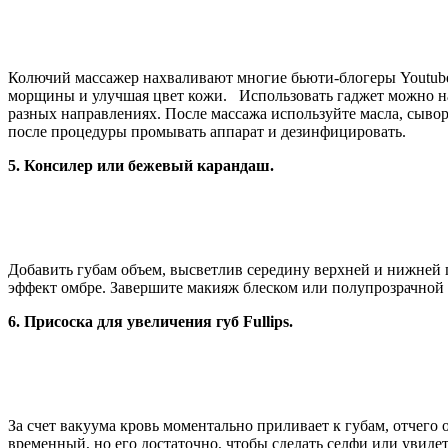
Колючий массажер нахваливают многие бьюти-блогеры Youtube
морщины и улучшая цвет кожи. Использовать гаджет можно на 
разных направлениях. После массажа используйте масла, сывор
после процедуры промывать аппарат и дезинфицировать.
5. Консилер или бежевый карандаш.
Добавить губам объем, высветлив середину верхней и нижней 
эффект омбре. Завершите макияж блеском или полупрозрачной
6. Присоска для увеличения губ Fullips.
За счет вакуума кровь моментально приливает к губам, отчего
временный, но его достаточно, чтобы сделать селфи или увидет