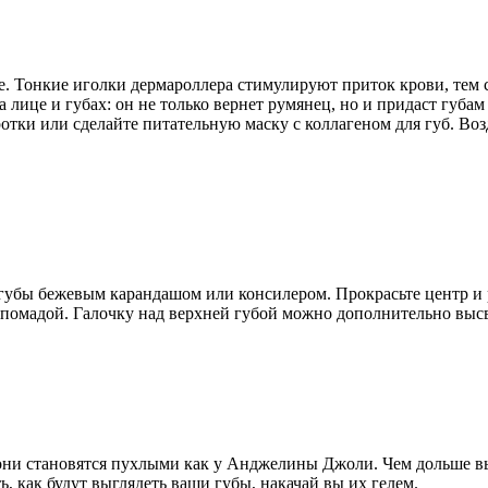
. Тонкие иголки дермароллера стимулируют приток крови, тем 
лице и губах: он не только вернет румянец, но и придаст губам
отки или сделайте питательную маску с коллагеном для губ. Воз
губы бежевым карандашом или консилером. Прокрасьте центр и р
 помадой. Галочку над верхней губой можно дополнительно выс
 они становятся пухлыми как у Анджелины Джоли. Чем дольше вы 
ь, как будут выглядеть ваши губы, накачай вы их гелем.