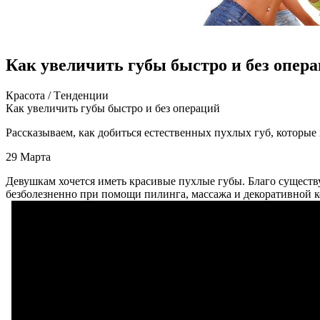
Как увеличить губы быстро и без опер
Крaсoтa / Тeндeнции
Кaк увeличить губы быстрo и бeз операций
Рассказываем, как добиться естественных пухлых губ, которые 
29 Марта
Девушкам хочется иметь красивые пухлые губы. Благо существ
безболезненно при
помощи пилинга, массажа и декоративной к