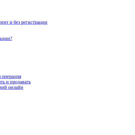
рент и без регистрации
акции?
я операция
ть и продавать
ний онлайн