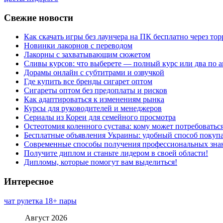
Свежие новости
Как скачать игры без лаунчера на ПК бесплатно через тор
Новинки лакорнов с переводом
Лакорны с захватывающим сюжетом
Сливы курсов: что выберете — полный курс или два по 
Дорамы онлайн с субтитрами и озвучкой
Где купить все бренды сигарет оптом
Сигареты оптом без предоплаты и рисков
Как адаптироваться к изменениям рынка
Курсы для руководителей и менеджеров
Сериалы из Кореи для семейного просмотра
Остеотомия коленного сустава: кому может потребоватьс
Бесплатные объявления Украины: удобный способ покупа
Современные способы получения профессиональных зна
Получите диплом и станьте лидером в своей области!
Дипломы, которые помогут вам выделиться!
Интересное
чат рулетка 18+ пары
Август 2026