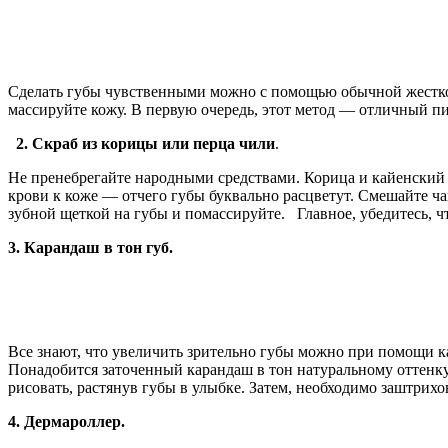
Сделать губы чувственными можно с помощью обычной жесткой 
массируйте кожу. В первую очередь, этот метод — отличный п
2. Скраб из корицы или перца чили
.
Не пренебрегайте народными средствами. Корица и кайенский 
крови к коже — отчего губы буквально расцветут. Смешайте ч
зубной щеткой на губы и помассируйте. Главное, убедитесь, ч
3. Карандаш в тон губ.
Все знают, что увеличить зрительно губы можно при помощи ка
Понадобится заточенный карандаш в тон натуральному оттенк
рисовать, растянув губы в улыбке. Затем, необходимо заштрих
4. Дермароллер.