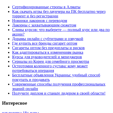
Сертифицированные стропы в Алматы
Как скачать игры без лаунчера на ПК бесплатно через
торрент и без регистрации
Новинки лакорнов с переводом
Лакорны с захватывающим сюжетом
Сливы курсов: что выберете — полный курс или два по
акции?
Дорамы онлайн с субтитрами и озвучкой
Где купить все бренды сигарет оптом
Сигареты оптом без предоплаты и рисков
Как адаптироваться к изменениям рынка
Курсы для руководителей и менеджеров
Сериалы из Кореи для семейного просмотра
Остеотомия коленного сустава: кому может
потребоваться операция
Бесплатные объявления Украины: удобный способ
покупать и продавать
Современные способы получения профессиональных
знаний онлайн
Получите диплом и станьте лидером в своей области!
Интересное
чат рулетка 18+ пары