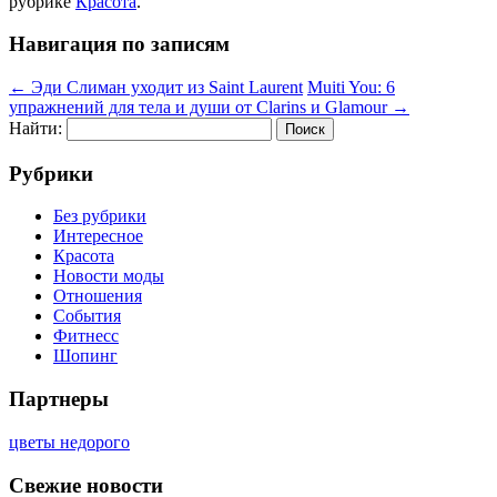
рубрике
Красота
.
Навигация по записям
←
Эди Слиман уходит из Saint Laurent
Muiti You: 6
упражнений для тела и души от Clarins и Glamour
→
Найти:
Рубрики
Без рубрики
Интересное
Красота
Новости моды
Отношения
События
Фитнесс
Шопинг
Партнеры
цветы недорого
Свежие новости