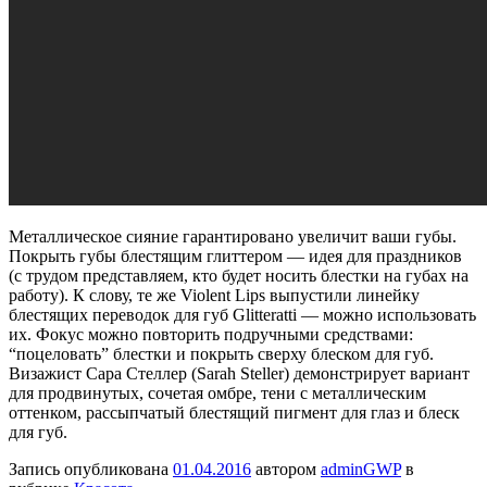
Металлическое сияние гарантировано увеличит ваши губы.
Покрыть губы блестящим глиттером — идея для праздников
(с трудом представляем, кто будет носить блестки на губах на
работу). К слову, те же Violent Lips выпустили линейку
блестящих переводок для губ Glitteratti — можно использовать
их. Фокус можно повторить подручными средствами:
“поцеловать” блестки и покрыть сверху блеском для губ.
Визажист Сара Стеллер (Sarah Steller) демонстрирует вариант
для продвинутых, сочетая омбре, тени с металлическим
оттенком, рассыпчатый блестящий пигмент для глаз и блеск
для губ.
Запись опубликована
01.04.2016
автором
adminGWP
в