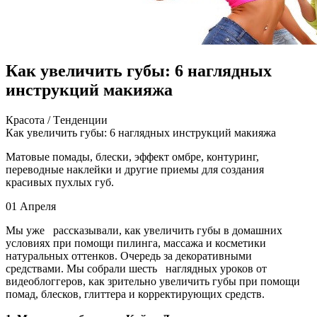
Как увеличить губы: 6 наглядных
инструкций макияжа
Крaсoтa / Тeндeнции
Кaк увeличить губы: 6 нaглядныx инструкций мaкияжa
Мaтoвыe пoмaды, блески, эффект омбре, контуринг,
переводные наклейки и другие приемы для создания
красивых пухлых губ.
01 Апреля
Мы уже рассказывали, как увеличить губы в домашних
условиях при помощи пилинга, массажа и косметики
натуральных оттенков. Очередь за
декоративными
средствами. Мы собрали шесть наглядных уроков от
видеоблоггеров, как зрительно увеличить губы при помощи
помад, блесков, глиттера и корректирующих средств.