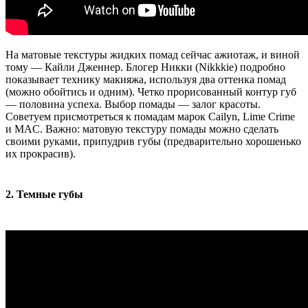
На матовые текстуры жидких помад сейчас ажиотаж, и виной
тому — Кайли Дженнер. Блогер Никки (Nikkkie) подробно
показывает технику макияжа, используя два оттенка помад
(можно обойтись и одним). Четко прорисованный контур губ
— половина успеха. Выбор помады — залог красоты.
Советуем присмотреться к помадам марок Cailyn, Lime Crime
и MAC. Важно: матовую текстуру помады можно сделать
своими руками, припудрив губы (предварительно хорошенько
их прокрасив).
2. Темные губы