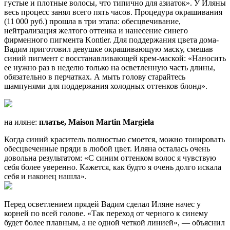
густые и плотные волосы, что типично для азиаток». У Иляны
весь процесс занял всего пять часов. Процедура окрашивания
(11 000 руб.) прошла в три этапа: обесцвечивание,
нейтрализация желтого оттенка и нанесение синего
фирменного пигмента Kontier. Для поддержания цвета дома­
Вадим приготовил девушке окрашивающую маску, смешав
синий пигмент с восстанавливающей крем-маской: «Наносить
ее нужно раз в неделю только на осветленную часть длины,
обязательно в перчатках. А мыть голову старайтесь
шампунями­ для поддержания холодных оттенков блонд».
на иляне:
платье, Maison Martin Margiela
Когда синий краситель полностью смоется, можно тонировать
обесцвеченные пряди в любой цвет. Иляна осталась очень
довольна результатом: «С синим оттенком волос я чувствую
себя более уверенно. Кажется, как будто я очень долго искала
себя и наконец нашла».
Перед осветлением прядей Вадим сделал Иляне начес у
корней по всей голове. «Так переход от черного к синему
будет более плавным, а не одной четкой линией», — объяснил