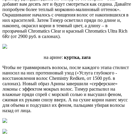
добавят вам десять лет и будут смотреться как седина. Давайте
попробуем более ­теплый ­морковно-малиновый оттенок».
Окрашивание началось с очищения волос от накопившихся в
них красителей. Затем Тимур осветлил пряди по длине и,
наконец, окрасил корни в темный цвет, а длину – в
прозрачный Chromatics Clear и красный Chromatics Ultra Rich
6Rr (от 2900 руб. в салонах).
на арине:
куртка, zara
Чтобы не травмировать волосы, после каждого этапа стилист
наносил на них протеиновый уход («Услуга ­глубокого ­
восстановления волос Chemistry Redken, от 1500 руб. в
салонах). Новый образ Арины завершили «серферские»
локоны с эффектом мокрых волос. Тимур распылил на
влажные пряди спрей с морской солью и высушил феном,
сжимая их руками снизу вверх. А на сухие корни нанес мусс
для объема и подсушил их феном, пальцами убирая волосы
назад от ­лица.