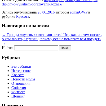
diplom-o-vyisshem-obrazovanii-goznak/
Запись опубликована
28.06.2016
автором
adminGWP
в
рубрике
Красота
.
Навигация по записям
←
Тренды «нулевых» возвращаются! Что, как и с чем носить,
о чем забыть
5 причин, почему бег не помогает вам похудеть
→
Найти:
Рубрики
Без рубрики
Интересное
Красота
Новости моды
Отношения
События
Фитнесс
Шопинг
Партнеры