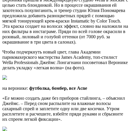
целью стать
блондинкой. Но в процессе окрашивания ей
захотелось похулиганить, и тренер студии Юлия Пономарева
предложила добавить разноцветных прядей с помощью
мягкой тонирующей крем-краски Instamatic by Color Touch.
Эта краска создает на волосах эффект, словно вы нало­жили на
них фильтры в инстаграме. Пряди по всей голове окрасили в
розовый, лиловый и голубой оттенки (от 7000 руб. за
окрашивание в три цвета в салонах).
Чтобы подчеркнуть новый цвет, глава Академии
парикмахерского мастерства James Academy, топ-стилист
Wella Professionals Джеймс Лонгагнани посоветовал Веронике
делать укладку «легкая волна» (на фото).
на веронике:
футболка, бомбер, все Acne
«Ее можно создать даже без приборов стайлинга, – объяснил
Джеймс. – Перед сном распылите на влажные волосы
сахарный спрей и заплетите одну или две косички. Утром
расплетите­ и расчешите, взбейте пряди руками и сбрызните
их спреем легкой фиксации».