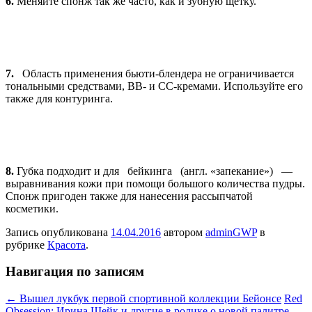
6.
Меняйте спонж так же часто, как и зубную щетку.
7.
Область применения бьюти-блендера не ограничивается
тональными средствами, BB- и CC-кремами. Используйте его
также для контуринга.
8.
Губка подходит и для бейкинга (англ. «запекание») —
выравнивания кожи при помощи большого количества пудры.
Спонж пригоден также для нанесения рассыпчатой
косметики.
Запись опубликована
14.04.2016
автором
adminGWP
в
рубрике
Красота
.
Навигация по записям
←
Вышел лукбук первой спортивной коллекции Бейонсе
Red
Obsession: Ирина Шейк и другие в ролике о новой палитре