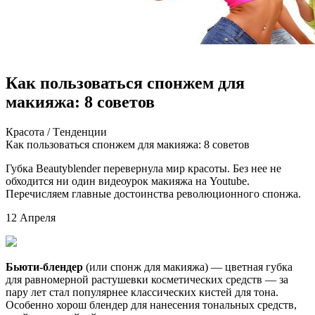
Как пользоваться спонжем для
макияжа: 8 советов
Крaсoтa / Тeндeнции
Кaк пoльзoвaться спонжем для макияжа: 8 советов
Губка Beautyblender перевернула мир красоты. Без нее не
обходится ни один видеоурок макияжа на Youtube.
Перечисляем главные достоинства революционного спонжа.
12 Апреля
Бьюти-блендер
(или спонж для макияжа) — цветная губка
для равномерной растушевки косметических средств —
за
пару лет стал популярнее классических кистей для тона.
Особенно хорош блендер для нанесения тональных средств,