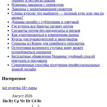
торрент и без регистрации
Новинки лакорнов с переводом
Лакорны с захватывающим сюжетом
Сливы курсов: что выберете — полный курс или два по
акции?
Дорамы онлайн с субтитрами и озвучкой
Где купить все бренды сигарет оптом
Сигареты оптом без предоплаты и рисков
Как адаптироваться к изменениям рынка
Курсы для руководителей и менеджеров
Сериалы из Кореи для семейного просмотра
Остеотомия коленного сустава: кому может
потребоваться операция
Бесплатные объявления Украины: удобный способ
покупать и продавать
Современные способы получения профессиональных
знаний онлайн
Интересное
чат рулетка 18+ пары
Август 2026
Пн
Вт
Ср
Чт
Пт
Сб
Вс
1
2