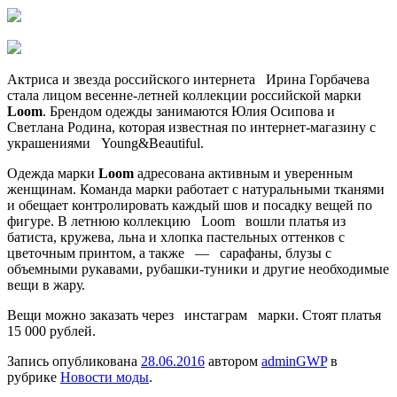
Актриса и звезда российского интернета Ирина Горбачева
стала лицом весенне-летней коллекции российской марки
Loom
. Брендом одежды занимаются Юлия Осипова и
Светлана Родина, которая известная по интернет-магазину с
украшениями Young&Beautiful.
Одежда марки
Loom
адресована активным и уверенным
женщинам. Команда марки работает с натуральными тканями
и обещает контролировать каждый шов и посадку вещей по
фигуре. В летнюю коллекцию Loom вошли платья из
батиста, кружева, льна и хлопка пастельных оттенков с
цветочным принтом, а также — сарафаны, блузы с
объемными рукавами, рубашки-туники и другие необходимые
вещи в жару.
Вещи можно заказать через инстаграм марки. Стоят платья
15 000 рублей.
Запись опубликована
28.06.2016
автором
adminGWP
в
рубрике
Новости моды
.